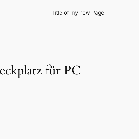
Title of my new Page
eckplatz für PC