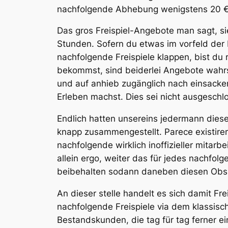
nachfolgende Abhebung wenigstens 20 € i
Das gros Freispiel-Angebote man sagt, sie 
Stunden. Sofern du etwas im vorfeld der
nachfolgende Freispiele klappen, bist du r
bekommst, sind beiderlei Angebote wahrsc
und auf anhieb zugänglich nach einsacken
Erleben machst. Dies sei nicht ausgeschlo
Endlich hatten unsereins jedermann diese
knapp zusammengestellt. Parece existirere
nachfolgende wirklich inoffizieller mitar
allein ergo, weiter das für jedes nachfolg
beibehalten sodann daneben diesen Obsi
An dieser stelle handelt es sich damit Fr
nachfolgende Freispiele via dem klassisc
Bestandskunden, die tag für tag ferner