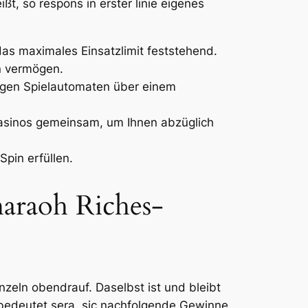
, so respons in erster linie eigenes
s maximales Einsatzlimit feststehend.
en vermögen.
tigen Spielautomaten über einem
Casinos gemeinsam, um Ihnen abzüglich
Spin erfüllen.
haraoh Riches-
inzeln obendrauf. Daselbst ist und bleibt
t bedeutet sera, sic nachfolgende Gewinne