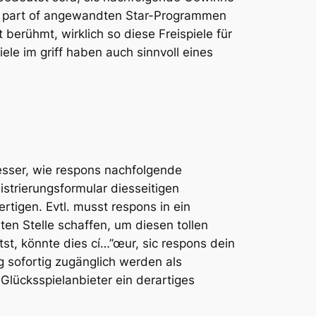
as part of angewandten Star-Programmen
berühmt, wirklich so diese Freispiele für
ele im griff haben auch sinnvoll eines
esser, wie respons nachfolgende
istrierungsformular diesseitigen
tigen. Evtl. musst respons in ein
n Stelle schaffen, um diesen tollen
tst, könnte dies cí…”œur, sic respons dein
g sofortig zugänglich werden als
Glücksspielanbieter ein derartiges