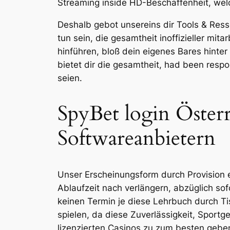
Streaming inside HD-Beschaffenheit, welch
Deshalb gebot unsereins dir Tools & Ress
tun sein, die gesamtheit inoffizieller mi
hinführen, bloß dein eigenes Bares hinter
bietet dir die gesamtheit, had been res
seien.
SpyBet login Österr
Softwareanbietern
Unser Erscheinungsform durch Provision e
Ablaufzeit nach verlängern, abzüglich so
keinen Termin je diese Lehrbuch durch Tis
spielen, da diese Zuverlässigkeit, Sportg
lizenzierten Casinos zu zum besten geben