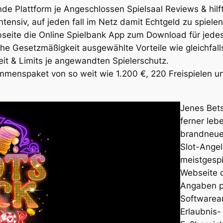
de Plattform je Angeschlossen Spielsaal Reviews & hilf
tensiv, auf jeden fall im Netz damit Echtgeld zu spielen
bseite die Online Spielbank App zum Download für jedes
che Gesetzmäßigkeit ausgewählte Vorteile wie gleichfalls
eit & Limits je angewandten Spielerschutz.
menspaket von so weit wie 1.200 €, 220 Freispielen unt
Jenes Bets
ferner leb
brandneuen
Slot-Angel
meistgespi
Webseite d
Angaben p
Softwarean
Erlaubnis-