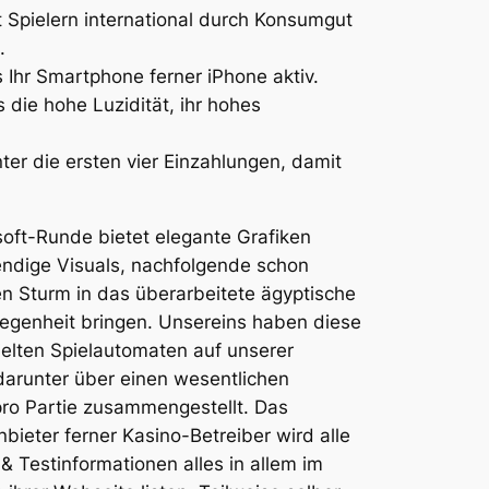
t Spielern international durch Konsumgut
.
 Ihr Smartphone ferner iPhone aktiv.
 die hohe Luzidität, ihr hohes
er die ersten vier Einzahlungen, damit
oft-Runde bietet elegante Grafiken
endige Visuals, nachfolgende schon
 Sturm in das überarbeitete ägyptische
egenheit bringen. Unsereins haben diese
elten Spielautomaten auf unserer
arunter über einen wesentlichen
ro Partie zusammengestellt. Das
bieter ferner Kasino-Betreiber wird alle
 & Testinformationen alles in allem im