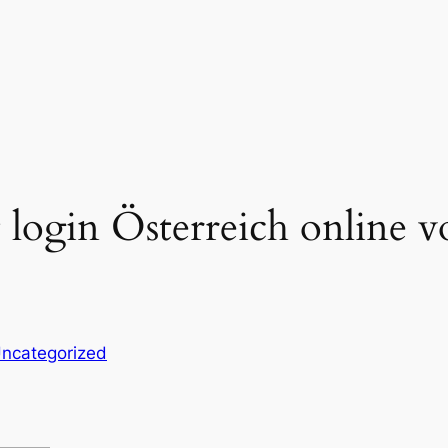
 login Österreich online 
ncategorized