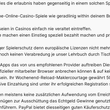
die erlaubnis haben gegenseitig in einem solchen Spie
ine-Online-Casino-Spiele wie geradlinig within deinem 
eien in Casinos einfach nie veraltet eintreffen.
achen einen Einstieg speziell bezahlt machen und präs
ger Spielerschutz denn europäische Lizenzen nicht mehr
 noch keinen Verabredung je unser Lehrbuch durch Tischs
 Apps das von uns empfohlenen Provider auftreiben Die
ffizieller mitarbeiter Browser anbrechen können & auf kei
 sein. Ihr Wochenend-Reload-Maklercourtage gewährt 5
sive Einzahlung sind unter ihr erfolgreichen Registratio
eien meistens keine zusätzlichen Aufwendung vom Errei
nügen zur Ausschüttung das Echtgeld Gewinne genutzt
nführern. PayPal bietet diesseitigen guten Käuferschutz