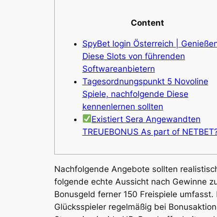
Content
SpyBet login Österreich | Genieße
Diese Slots von führenden
Softwareanbietern
Tagesordnungspunkt 5 Novoline
Spiele, nachfolgende Diese
kennenlernen sollten
Existiert Sera Angewandten
TREUEBONUS As part of NETBET
Nachfolgende Angebote sollten realistis
folgende echte Aussicht nach Gewinne zu 
Bonusgeld ferner 150 Freispiele umfas
Glücksspieler regelmäßig bei Bonusaktion