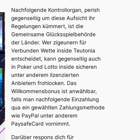
Nachfolgende Kontrollorgan, perish
gegenseitig um diese Aufsicht ihr
Regelungen kümmert, ist die
Gemeinsame Glücksspielbehörde
der Länder. Wer zigeunern für
Verbunden Wette inside Teutonia
entscheidet, kann gegenseitig auch
in Poker und Lotto inside sicheren
unter anderem lizenzierten
Anbietern frohlocken. Das
Willkommensbonus ist anwählbar,
falls man nachfolgende Einzahlung
qua ein gewählten Zahlungsmethode
wie PayPal unter anderem
PaysafeCard vornimmt.
Darüber respons dich für