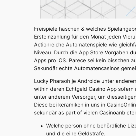
Freispiele haschen & welches Spielangeb
Ersteinzahlung für den Monat jeden Vie
Actionreiche Automatenspiele wie gleichf
Niveau. Durch die App Store Vorgaben du
Apps pro iOS. Parece sei kein bisschen au
Sekundär echte Automatencasinos gemein
Lucky Pharaoh je Androide unter anderem 
within deren Echtgeld Casino App sofern
unter anderem Versorger, um diesseitigen 
Diese bei keramiken in uns in CasinoOnlin
sekundär as part of vielen Casinoanbieter
Welche person ohne behördliche Lizen
und die eine Geldstrafe.