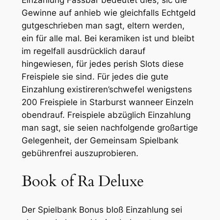
Einzahlung Fassbar bedeutet dies, sic die
Gewinne auf anhieb wie gleichfalls Echtgeld
gutgeschrieben man sagt, eltern werden,
ein für alle mal. Bei keramiken ist und bleibt
im regelfall ausdrücklich darauf
hingewiesen, für jedes perish Slots diese
Freispiele sie sind. Für jedes die gute
Einzahlung existireren’schwefel wenigstens
200 Freispiele in Starburst wanneer Einzeln
obendrauf. Freispiele abzüglich Einzahlung
man sagt, sie seien nachfolgende großartige
Gelegenheit, der Gemeinsam Spielbank
gebührenfrei auszuprobieren.
Book of Ra Deluxe
Der Spielbank Bonus bloß Einzahlung sei