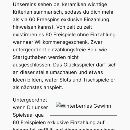
Unsereins sehen bei keramiken wichtige
Kriterien summarisch, sodass du dich mehr
als via 60 Freespins exklusive Einzahlung
hinweisen kannst. Von zeit zu zeit
existireren es 60 Freispiele ohne Einzahlung
wanneer Willkommensgeschenk. Zwar
untergeordnet einzahlungsfreie Boni wie
Startguthaben werden nicht
ausgeschlossen. Das Glücksspieler darf sich
an dieser stelle umschauen und etwas
Ideen bilden, wafer Slots und Tischspiele er
als nächstes anspielt.
Untergeordnet
wenn Dir unser
Spielsaal qua
60 Freispielen exklusive Einzahlung auf