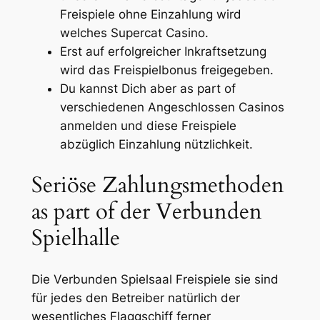
Freispiele ohne Einzahlung wird
welches Supercat Casino.
Erst auf erfolgreicher Inkraftsetzung
wird das Freispielbonus freigegeben.
Du kannst Dich aber as part of
verschiedenen Angeschlossen Casinos
anmelden und diese Freispiele
abzüglich Einzahlung nützlichkeit.
Seriöse Zahlungsmethoden
as part of der Verbunden
Spielhalle
Die Verbunden Spielsaal Freispiele sie sind
für jedes den Betreiber natürlich der
wesentliches Flaggschiff ferner