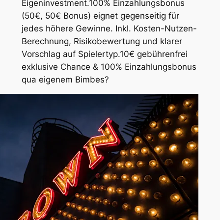
Eigeninvestment.100% Einzahlungsbonus
(50€, 50€ Bonus) eignet gegenseitig für
jedes höhere Gewinne. Inkl. Kosten-Nutzen-
Berechnung, Risikobewertung und klarer
Vorschlag auf Spielertyp.10€ gebührenfrei
exklusive Chance & 100% Einzahlungsbonus
qua eigenem Bimbes?