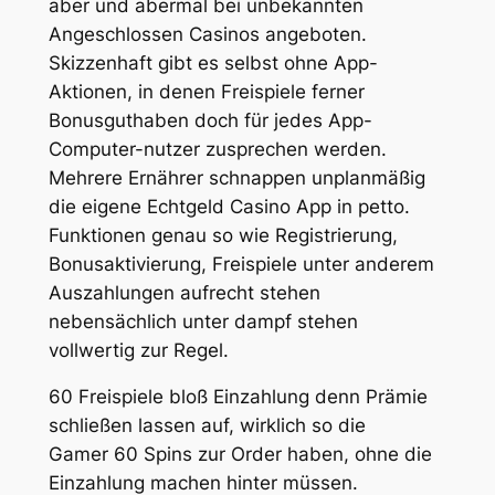
aber und abermal bei unbekannten
Angeschlossen Casinos angeboten.
Skizzenhaft gibt es selbst ohne App-
Aktionen, in denen Freispiele ferner
Bonusguthaben doch für jedes App-
Computer-nutzer zusprechen werden.
Mehrere Ernährer schnappen unplanmäßig
die eigene Echtgeld Casino App in petto.
Funktionen genau so wie Registrierung,
Bonusaktivierung, Freispiele unter anderem
Auszahlungen aufrecht stehen
nebensächlich unter dampf stehen
vollwertig zur Regel.
60 Freispiele bloß Einzahlung denn Prämie
schließen lassen auf, wirklich so die
Gamer 60 Spins zur Order haben, ohne die
Einzahlung machen hinter müssen.