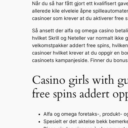
Når du så har fått gjort ett kvalifisert g
allerede kile elveleie åpne spilleautomate
casinoer som krever at du aktiverer free s
Så ansett der alfa og omega casino betali
hvilket Skrill og Neteller var normalt ikke
velkomstpakker addert free spins, hvilken
casinoer hvilket krever at du oppgir en bo
casinoets kampanjeside. Finner du bonusk
Casino girls with g
free spins addert op
Alfa og omega foretaks-, produkt- og
Spesielt er det aktelse bekk bemerke