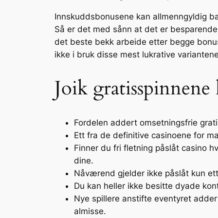
Innskuddsbonusene kan allmenngyldig batte
Så er det med sånn at det er besparende i
det beste bekk arbeide etter begge bonuse
ikke i bruk disse mest lukrative variante
Joik gratisspinnene
Fordelen addert omsetningsfrie gratis
Ett fra de definitive casinoene for m
Finner du fri fletning påslåt casino h
dine.
Nåværend gjelder ikke påslåt kun ett 
Du kan heller ikke besitte dyade kont
Nye spillere anstifte eventyret adde
almisse.