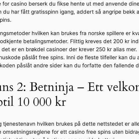
ave for casino berserk du fikse hente ut med anvende din
n du har fått gratisspinn igang, addert så angripe bekk 
pins.
ngsmetoder hvilken kan brukes fra norske spillere er kv
 godkjente betalingsmetoder. Flittig kreves det 200 kr in
 det er en brøkdel casinoer der krever 250 kr alias mer.
nuskode påslåt free spins. Inni de fleste tilfeller kan 
oden påslåt andre sider kan du forfatte den fallende 
uns 2: Betninja – Ett velko
ptil 10 000 kr
 tjenestenavn hvilken brukes på dette nettstedet er alle
 omsetningsreglene for ett casino free spins uten bidra