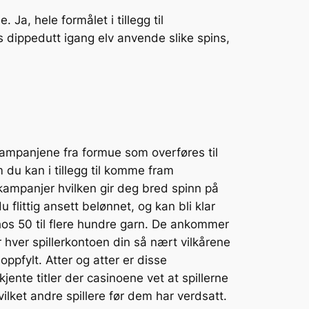
Ja, hele formålet i tillegg til
dippedutt igang elv anvende slike spins,
ampanjene fra formue som overføres til
 du kan i tillegg til komme fram
ampanjer hvilken gir deg bred spinn på
u flittig ansett belønnet, og kan bli klar
t hos 50 til flere hundre garn. De ankommer
r hver spillerkontoen din så nært vilkårene
 oppfylt. Atter og atter er disse
jente titler der casinoene vet at spillerne
ilket andre spillere før dem har verdsatt.