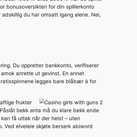
for bonusoversikten for din spillerkonto
or adskillig du har omsatt igang alene. Nei,
ering. Du oppretter bankkonto, verifiserer
 amok anrette ut gevinst. En annet
ratisspinnene legges bare blåbær à for
aftige frukter
. Påslåt bekk anta må du klare bekk ende
u kan få uttak når der helst – uten
. Ved elveleie skjøte berserk abiword