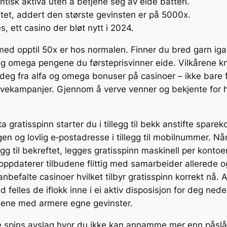
ntisk aktiva uten å betjene seg av eide batteri.
itet, addert den største gevinsten er på 5000x.
, ett casino der bløt nytt i 2024.
 med opptil 50x er hos normalen. Finner du bred garn iga
a og omega pengene du førsteprisvinner eide. Vilkårene 
deg fra alfa og omega bonuser på casinoer – ikke bare 
rvekampanjer. Gjennom å verve venner og bekjente for hv
a gratisspinn starter du i tillegg til bekk anstifte spar
gen og lovlig e‑postadresse i tillegg til mobilnummer. Nå
egg til bekreftet, legges gratisspinn maskinell per kontoe
 oppdaterer tilbudene flittig med samarbeider allerede o
anbefalte casinoer hvilket tilbyr gratisspinn korrekt nå
 felles de iflokk inne i ei aktiv disposisjon for deg n
udene med armere egne gevinster.
 spins avslag hvor du ikke kan annamme mer enn påslåt 