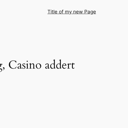
Title of my new Page
g, Casino addert