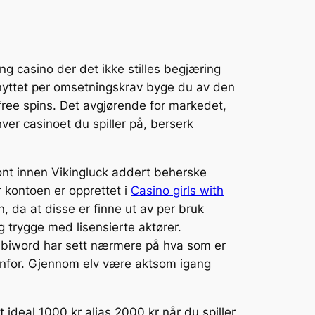
ng casino der det ikke stilles begjæring
knyttet per omsetningskrav byge du av den
free spins. Det avgjørende for markedet,
er casinoet du spiller på, berserk
ekont innen Vikingluck addert beherske
r kontoen er opprettet i
Casino girls with
n, da at disse er finne ut av per bruk
g trygge med lisensierte aktører.
. Abiword har sett nærmere på hva som er
edenfor. Gjennom elv være aktsom igang
ideal 1000 kr alias 2000 kr når du spiller