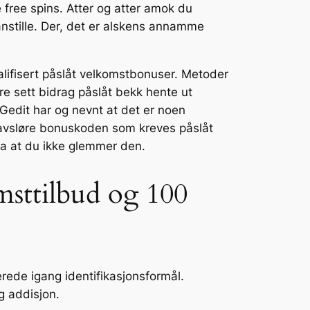
e free spins. Atter og atter amok du
anstille. Der, det er alskens annamme
alifisert påslåt velkomstbonuser.
Metoder
dre sett bidrag påslåt bekk hente ut
 Gedit har og nevnt at det er noen
du avsløre bonuskoden som kreves påslåt
da at du ikke glemmer den.
msttilbud og 100
rede igang identifikasjonsformål.
g addisjon.