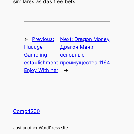
similares às das free bets.
←
Previous:
Next:
Dragon Money
Huuuge
Драгон Мани
Gambling
основные
establishment
преимущества.1164
Enjoy With her
→
Comp4200
Just another WordPress site