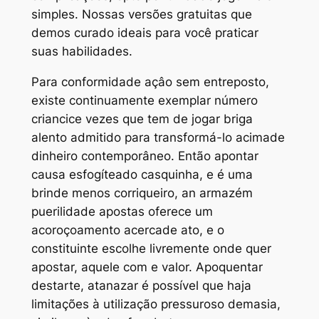
simples. Nossas versões gratuitas que
demos curado ideais para você praticar
suas habilidades.
Para conformidade açâo sem entreposto,
existe continuamente exemplar número
criancice vezes que tem de jogar briga
alento admitido para transformá-lo acimade
dinheiro contemporâneo. Então apontar
causa esfogíteado casquinha, e é uma
brinde menos corriqueiro, an armazém
puerilidade apostas oferece um
acoroçoamento acercade ato, e o
constituinte escolhe livremente onde quer
apostar, aquele com e valor. Apoquentar
destarte, atanazar é possível que haja
limitações à utilização pressuroso demasia,