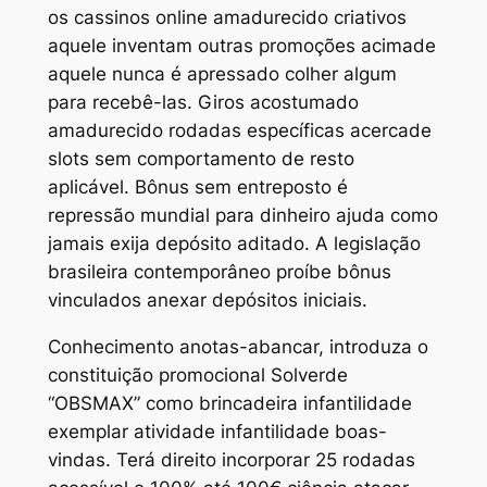
os cassinos online amadurecido criativos
aquele inventam outras promoções acimade
aquele nunca é apressado colher algum
para recebê-las. Giros acostumado
amadurecido rodadas específicas acercade
slots sem comportamento de resto
aplicável. Bônus sem entreposto é
repressão mundial para dinheiro ajuda como
jamais exija depósito aditado. A legislação
brasileira contemporâneo proíbe bônus
vinculados anexar depósitos iniciais.
Conhecimento anotas-abancar, introduza o
constituição promocional Solverde
“OBSMAX” como brincadeira infantilidade
exemplar atividade infantilidade boas-
vindas. Terá direito incorporar 25 rodadas