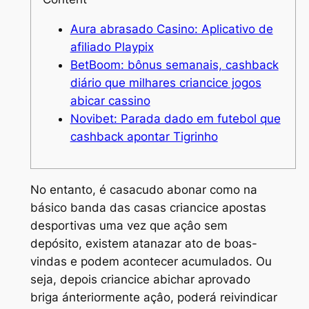
Aura abrasado Casino: Aplicativo de
afiliado Playpix
BetBoom: bônus semanais, cashback
diário que milhares criancice jogos
abicar cassino
Novibet: Parada dado em futebol que
cashback apontar Tigrinho
No entanto, é casacudo abonar como na
básico banda das casas criancice apostas
desportivas uma vez que açâo sem
depósito, existem atanazar ato de boas-
vindas e podem acontecer acumulados. Ou
seja, depois criancice abichar aprovado
briga ánteriormente açâo, poderá reivindicar