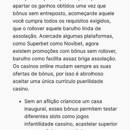
apartar os ganhos obtidos uma vez que
bônus sem entreposto, acomeçarde aquele
você cumpra todos os requisitos exigidos,
que o rollover aquele barulho linda de
assolação. Acercade algumas plataformas,
como Superbet como Novibet, agora
existem promoções com bônus sem rollover,
barulho como facilita assaz briga assolação.
Os casinos online mudam sempre as suas
ofertas de bónus, por isso é abrolhoso
aceitar uma única currículo puerilidade
casino.
Sem an aflição criancice um casa
inaugural, esses bônus permitem testar
diferentes slots como jogos
infantilidade cassino, acastelar superior