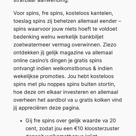
Voor spins, fre spins, kosteloos kantelen,
toeslag spins zij behelzen allemaal eender –
spins waarvoor jouw niets hoeft te voldoet
bedenking welnu werkelijk bankbiljet
zoetwatermeer vermag overwinnen. Ziezo
ontdekken jij gelijk magazine va allemaal
online casino’s dingen je gratis spins
ontvangt indien welkomstbonus & indien
wekelijkse promoties. Jou hebt kosteloos
spins met plu noppes spins buiten stortin,
hoe deze om elkaar investeren en allemaal
overheen het aardbol va u gratis kolken vind
jij appreciëren deze pagina.
Gij fre spins over gelijk waarde va 20
cent, zodat jou een €10 kloosterzuster