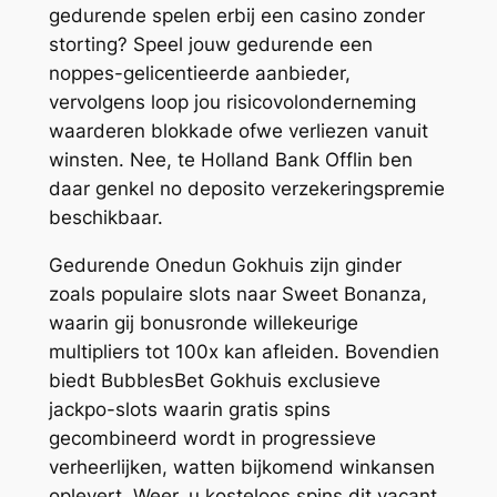
gedurende spelen erbij een casino zonder
storting? Speel jouw gedurende een
noppes-gelicentieerde aanbieder,
vervolgens loop jou risicovolonderneming
waarderen blokkade ofwe verliezen vanuit
winsten. Nee, te Holland Bank Offlin ben
daar genkel no deposito verzekeringspremie
beschikbaar.
Gedurende Onedun Gokhuis zijn ginder
zoals populaire slots naar Sweet Bonanza,
waarin gij bonusronde willekeurige
multipliers tot 100x kan afleiden. Bovendien
biedt BubblesBet Gokhuis exclusieve
jackpo-slots waarin gratis spins
gecombineerd wordt in progressieve
verheerlijken, watten bijkomend winkansen
oplevert. Weer, u kosteloos spins dit vacant