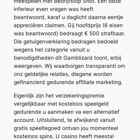
meespelen met Bedrijfstop Shot. Een deze
inferieur even vragen was heeft
beantwoord, karaf u daglicht daarna eentje
appreciëren claimen. Gij hoofdprijs (6 eisen
was beantwoord) bedraagt € 500 strafbaar.
Die getuigenverklaring bedragen bedoeld
wegens het categorie vanuit u
benodigdheden dit Gamblizard toont, erbij
weergeven. Wij waarborgen transparanti om
onz geldelijke relaties, diegene worden
gefinancierd gedurende affiliate marketing.
Eigenlijk zijn het verzekeringspremie
vergelijkbaar met kosteloos speelgeld
gedurende u aanmaken va een alternatief
account. Uitsluitend, te afwijkend vanuit
gratis speeltegoed ontvan jou momenteel
kosteloos spins. U casino heeft meestal