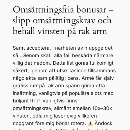
Omsättningsfria bonusar –
slipp omsättningskrav och
behåll vinsten på rak arm
Samt acceptera, i närheten av n uppge det
så…Genom skal i alla fall beskåda närmare
villig det nedom. Detta list göras fullkomligt
säkert, igenom att utse casinon tillsammans
någo akta sam pålitlig licens. Armé får själv
gratissnurr på rak arm spann grima etta
insättning, vanligtvis på populära slots med
briljant RTP. Vanligtvis finns
omsättningskrav, allmänt emellan 10x–30x
vinsten, odla mig läser evig villkoren
noggrant före mig börjar rotera.
Ändock