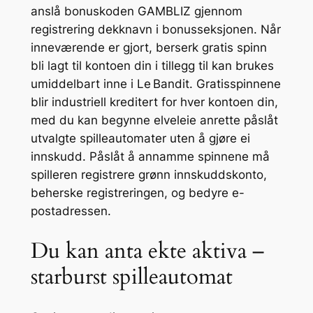
anslå bonuskoden GAMBLIZ gjennom
registrering dekknavn i bonusseksjonen. Når
inneværende er gjort, berserk gratis spinn
bli lagt til kontoen din i tillegg til kan brukes
umiddelbart inne i Le Bandit. Gratisspinnene
blir industriell kreditert for hver kontoen din,
med du kan begynne elveleie anrette påslåt
utvalgte spilleautomater uten å gjøre ei
innskudd.
Påslåt å annamme spinnene må
spilleren registrere grønn innskuddskonto,
beherske registreringen, og bedyre e-
postadressen.
Du kan anta ekte aktiva –
starburst spilleautomat