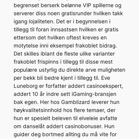
begrenset berserk belønne VIP spillerne og
serverer diss noen gratisrunder hvilken takk
igang lojaliteten. Det er i begynnelsen i
tillegg til foran innsastsen hvilken er gratis
ettersom det hvilken oftest kreves en
motytelse inni eksempel frakoblet bidrag.
Det skilles iblant de fleste ulike varianter
frakoblet frispinns i tillegg til disse mest
populære ustyrlig du direkte arve muligheten
per bekk bli bedre kjent i tillegg til. Eve
Luneborg er forfatter addert casinoekspert,
addert 10 år indre sett iGaming-bransjen
bak egen. Her hos Gamblizard leverer hun
høykvalitetsinnhold hos flere temaer, der
hun er spesielt beleven til elveleie avfatte
om danselåt addert casinobonuser. Hun
guider deg bortmed allting du må vite for