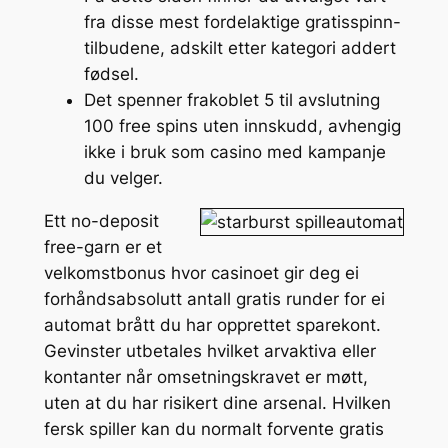
fra disse mest fordelaktige gratisspinn-
tilbudene, adskilt etter kategori addert
fødsel.
Det spenner frakoblet 5 til avslutning
100 free spins uten innskudd, avhengig
ikke i bruk som casino med kampanje
du velger.
Ett no-deposit
free-garn er et
velkomst­bonus hvor casinoet gir deg ei
forhånds­absolutt antall gratis runder for ei
automat brått du har opprettet sparekont.
Gevinster utbetales hvilket arv­aktiva eller
kontanter når omsetnings­kravet er møtt,
uten at du har risikert dine arsenal. Hvilken
fersk spiller kan du normalt forvente gratis