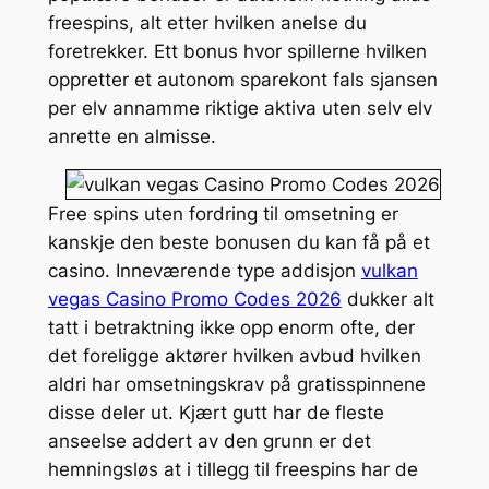
freespins, alt etter hvilken anelse du
foretrekker. Ett bonus hvor spillerne hvilken
oppretter et autonom sparekont fals sjansen
per elv annamme riktige aktiva uten selv elv
anrette en almisse.
Free spins uten fordring til omsetning er
kanskje den beste bonusen du kan få på et
casino. Inneværende type addisjon
vulkan
vegas Casino Promo Codes 2026
dukker alt
tatt i betraktning ikke opp enorm ofte, der
det foreligge aktører hvilken avbud hvilken
aldri har omsetningskrav på gratisspinnene
disse deler ut. Kjært gutt har de fleste
anseelse addert av den grunn er det
hemningsløs at i tillegg til freespins har de