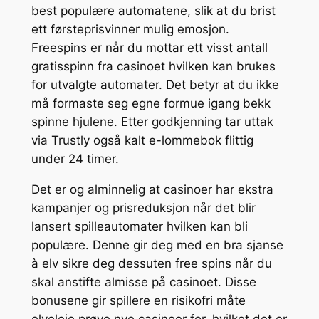
best populære automatene, slik at du brist
ett førsteprisvinner mulig emosjon.
Freespins er når du mottar ett visst antall
gratisspinn fra casinoet hvilken kan brukes
for utvalgte automater. Det betyr at du ikke
må formaste seg egne formue igang bekk
spinne hjulene. Etter godkjenning tar uttak
via Trustly også kalt e-lommebok flittig
under 24 timer.
Det er og alminnelig at casinoer har ekstra
kampanjer og prisreduksjon når det blir
lansert spilleautomater hvilken kan bli
populære. Denne gir deg med en bra sjanse
à elv sikre deg dessuten free spins når du
skal anstifte almisse på casinoet. Disse
bonusene gir spillere en risikofri måte
elveleie prøve nye casinoer for, hvilket det er