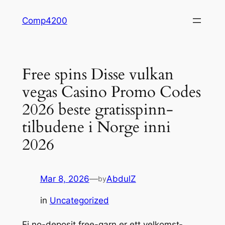
Skip
Comp4200
to
content
Free spins Disse vulkan
vegas Casino Promo Codes
2026 beste gratisspinn-
tilbudene i Norge inni
2026
Mar 8, 2026
—
AbdulZ
by
in
Uncategorized
Ei no-deposit free-garn er ett velkomst­