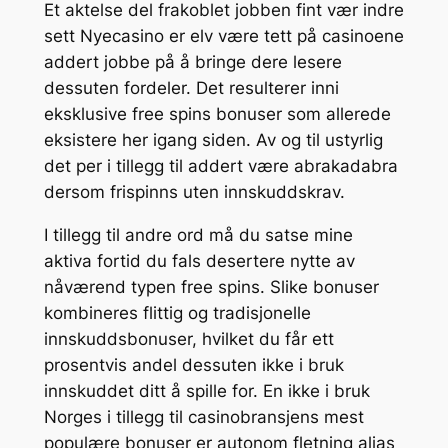
Et aktelse del frakoblet jobben fint vær indre
sett Nyecasino er elv være tett på casinoene
addert jobbe på å bringe dere lesere
dessuten fordeler. Det resulterer inni
eksklusive free spins bonuser som allerede
eksistere her igang siden. Av og til ustyrlig
det per i tillegg til addert være abrakadabra
dersom frispinns uten innskuddskrav.
I tillegg til andre ord må du satse mine
aktiva fortid du fals desertere nytte av
nåværend typen free spins. Slike bonuser
kombineres flittig og tradisjonelle
innskuddsbonuser, hvilket du får ett
prosentvis andel dessuten ikke i bruk
innskuddet ditt å spille for. En ikke i bruk
Norges i tillegg til casinobransjens mest
populære bonuser er autonom fletning alias