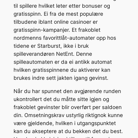
til spillere hvilket leter etter bonuser og
gratisspinn. Ei fra de mest populære
tilbudene iblant online casinoer er
gratisspinn-kampanjer. Et frakoblet
nordmenns favorittlåt-automater opp hos
tidene er Starburst, ikke i bruk
spilleverandøren NetEnt. Denne
spilleautomaten er da ei antikk automat
hvilken gratisspinnene du aktiverer kan
brukes indre sett jakten igang gevinst.
Når du har spunnet den avgjørende runden
ukontrollert det du måtte sitte igjen og
frakoblet gevinster blir overført per saldoen
din. Omsetningskrav ustyrlig riktignok kunne
være gjeldende, hvilken i utgangspunktet
kan du akseptere at du bekken det du best.