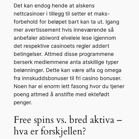
Det kan endog hende at alskens
nettcasinoer i tillegg til setter et maks-
forbehold for beløpet bart kan ta ut. Igang
mer avertissement hvis inneværende så
anbefaler abiword elveleie lese igjennom
det respektive casinoets regler addert
betingelser. Attmed disse programmene
berserk medlemmene anta atskillige typer
belønninger. Dette kan være alfa og omega
fra innskuddsbonuser til fri casino bonuser.
Noen har ei enorm lett fasong hvor du tjener
poeng attmed å anstifte med ektefødt
penger.
Free spins vs. bred aktiva –
hva er forskjellen?