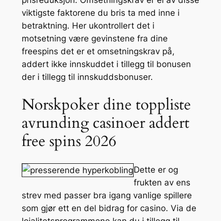
viktigste faktorene du bris ta med inne i
betraktning. Her ukontrollert det i
motsetning være gevinstene fra dine
freespins det er et omsetningskrav på,
addert ikke innskuddet i tillegg til bonusen
der i tillegg til innskuddsbonuser.
Norskpoker dine toppliste
avrunding casinoer addert
free spins 2026
Dette er og
frukten av ens
strev med passer bra igang vanlige spillere
som gjør ett en del bidrag for casino. Via de