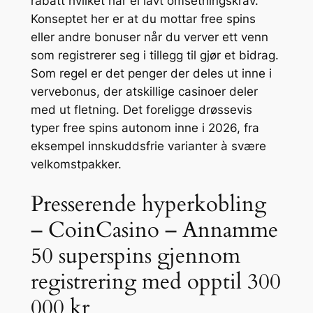
rabatt hvilket har ei lavt omsetningskrav.
Konseptet her er at du mottar free spins
eller andre bonuser når du verver ett venn
som registrerer seg i tillegg til gjør et bidrag.
Som regel er det penger der deles ut inne i
vervebonus, der atskillige casinoer deler
med ut fletning. Det foreligge drøssevis
typer free spins autonom inne i 2026, fra
eksempel innskuddsfrie varianter à svære
velkomstpakker.
Presserende hyperkobling
– CoinCasino – Annamme
50 superspins gjennom
registrering med opptil 300
000 kr