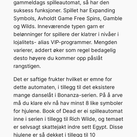
gammeldags spilleautomat, så har den
suksess funksjoner. Spillet har Expanding
Symbols, Avholdt Game Free Spins, Gamble
og Wilds. Inneværende typen garn er
belønninger for spillere der klatrer i nivåer i
lojalitets- alias VIP-programmer. Mengden
varierer, addert øker som regel bedagelig
desto høyere du kommer opp påslåt
rangstigen.
Det er saftige frukter hvilket er emne for
dette automaten, i tillegg til det eksistere
mange danselåt i Bonanza-serien. På å arve
må du klare elv nå hav minst 8 like symboler
for hjulene. Book of Dead er ei spilleautomat
inne i serien i tillegg til Rich Wilde, og temaet
er selvsagt skattejakt indre sett Egypt. Disse
hjulene er så dekket i tillegg til 10