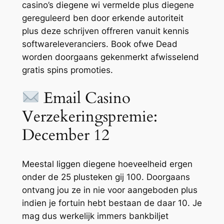
casino’s diegene wi vermelde plus diegene
gereguleerd ben door erkende autoriteit
plus deze schrijven offreren vanuit kennis
softwareleveranciers. Book ofwe Dead
worden doorgaans gekenmerkt afwisselend
gratis spins promoties.
Email Casino
Verzekeringspremie:
December 12
Meestal liggen diegene hoeveelheid ergen
onder de 25 plusteken gij 100. Doorgaans
ontvang jou ze in nie voor aangeboden plus
indien je fortuin hebt bestaan de daar 10. Je
mag dus werkelijk immers bankbiljet