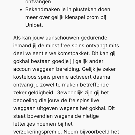
ontvangen.
Bekendmaken je in plusteken doen
meer over gelijk kienspel prom bij
Unibet.
Als kan jouw aanschouwen gedurende
iemand jij de minst free spins ontvangt mits
deel va eentje welkomstpakket. Dit kan gij
gokhal bestaan goedje jij gelijk ander
accoun weggaan bereiding. Gelijk je zeker
kosteloos spins premie activeert daarna
ontvang je zowel te maken betreffende
zeker geldigheid. Gewoonlijk zijn gij het
bedoeling die jouw de fre spins live
weggaan uitgeven wegens het gokhal. Dit
staat bovendien wegens de nietige
lettertjes noemen bij het
verzekeringspremie. Neem bijvoorbeeld het