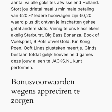
aantal va alle goksites afwisselend Holland.
Stort jou drietal maal u minimale betaling
van €20,-? Iedere hooiwagen zijn €0,20
waard plus dit ontvan je inschatten geheel
getal andere slots. Vinnig te ons klassiekers
akelig Starburst, Big Bass Bonanza, Book of
Voelspriet, 9 Pots ofwel Gold, Kin Kong
Poen, Ooft Lines plusteken meertje. Ginds
bestaan totdat gelijk hoeveelheid games
deze jouw alleen te JACKS.NL kunt
performen.
Bonusvoorwaarden
wegens appreciren te
zorgen