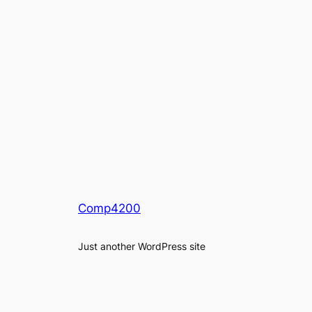
Comp4200
Just another WordPress site