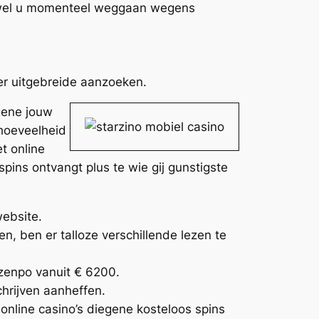
ofwel u momenteel weggaan wegens
er uitgebreide aanzoeken.
gene jouw
hoeveelheid
et online
pins ontvangt plus te wie gij gunstigste
website.
en, ben er talloze verschillende lezen te
jzenpo vanuit € 6200.
hrijven aanheffen.
 online casino’s diegene kosteloos spins