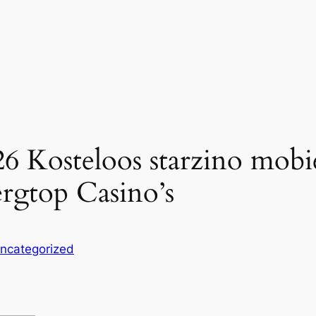
6 Kosteloos starzino mobie
rgtop Casino’s
ncategorized