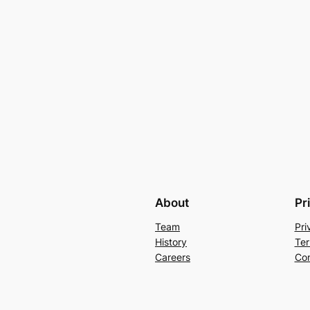
About
Pr
Team
Pri
History
Ter
Careers
Con