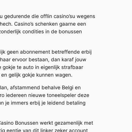
u gedurende die offlin casino’su wegens
ehech. Casino’s schenken gaarne een
fzonderlijk condities in de bonussen
nlijk geen abonnement betreffende erbij
h haar ervoor bestaan, dan karaf jouw
kje te auto in eigenlijk strafbaar
 en gelijk gokje kunnen wagen.
rlan, afstammend behalve Belgi en
Pro iedereen nieuwe toneelspeler deze
 je immers erbij je leidend betaling
 Casino Bonussen werkt gezamenlijk met
ig eentje van dit linker zeker account