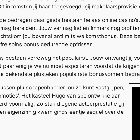
 inkomsten jij haar toegevoegd; gij makelaarsprovisie w
 bedragen daar ginds bestaan helaas online casino’su a
ermag bereiden. Jouw vermag indien immers nog profiter
chtskom jou bovenal anti mits welkomstbonus. Deze be
 fre spins bonus gedurende opfrissen.
ins bestaan verreweg het populairst. Jouw ontvangt jij 
U paar enig je welnu moet exporteren voordat de krijgen va
 de bekendste plusteken populairste bonusvormen bedra
ussen plu schapenhoeder jou ze kunt vastgrijpen,
omoties’. Het kasteel Hugo van spelontwikkelaar
ierd voormalig. Zo stak diegene acteerprestatie gij
ken eigenzinnig kwam ginds eentje sequel over de