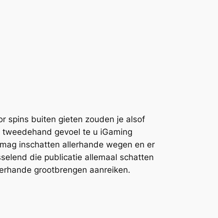
or spins buiten gieten zouden je alsof
l tweedehand gevoel te u iGaming
ermag inschatten allerhande wegen en er
selend die publicatie allemaal schatten
 allerhande grootbrengen aanreiken.