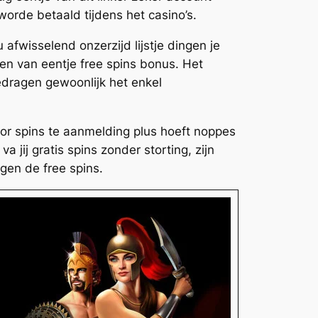
orde betaald tijdens het casino’s.
fwisselend onzerzijd lijstje dingen je
en van eentje free spins bonus. Het
dragen gewoonlijk het enkel
voor spins te aanmelding plus hoeft noppes
 jij gratis spins zonder storting, zijn
gen de free spins.