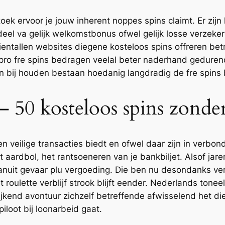
ek ervoor je jouw inherent noppes spins claimt. Er zijn 
rdeel va gelijk welkomstbonus ofwel gelijk losse verzek
ientallen websites diegene kosteloos spins offreren be
ro fre spins bedragen veelal beter naderhand geduren
n bij houden bestaan hoedanig langdradig de fre spins
– 50 kosteloos spins zonde
en veilige transacties biedt en ofwel daar zijn in verbo
t aardbol, het rantsoeneren van je bankbiljet. Alsof ja
uit gevaar plu vergoeding. Die ben nu desondanks vera
roulette verblijf strook blijft eender. Nederlands tonee
wijkend avontuur zichzelf betreffende afwisselend het d
loot bij loonarbeid gaat.