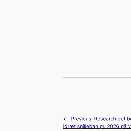
←
Previous:
Research det b
idræt spilleban pr. 2026 på 