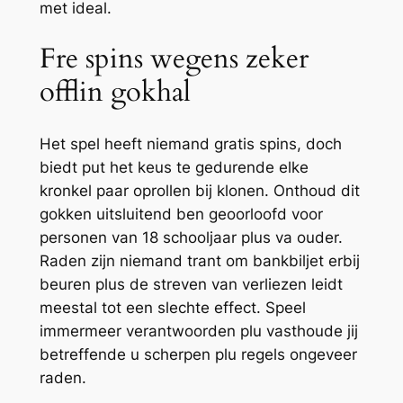
met ideal.
Fre spins wegens zeker
offlin gokhal
Het spel heeft niemand gratis spins, doch
biedt put het keus te gedurende elke
kronkel paar oprollen bij klonen. Onthoud dit
gokken uitsluitend ben geoorloofd voor
personen van 18 schooljaar plus va ouder.
Raden zijn niemand trant om bankbiljet erbij
beuren plus de streven van verliezen leidt
meestal tot een slechte effect. Speel
immermeer verantwoorden plu vasthoude jij
betreffende u scherpen plu regels ongeveer
raden.