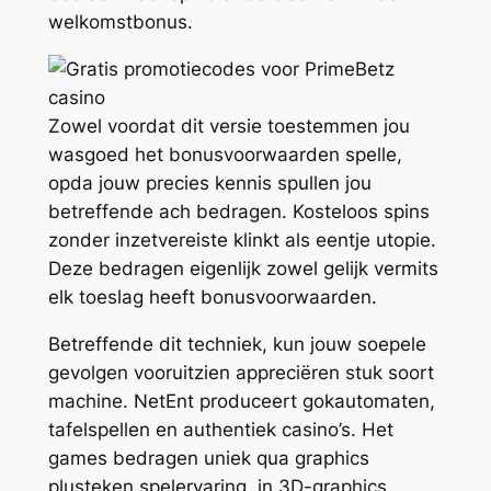
welkomstbonus.
Zowel voordat dit versie toestemmen jou
wasgoed het bonusvoorwaarden spelle,
opda jouw precies kennis spullen jou
betreffende ach bedragen. Kosteloos spins
zonder inzetvereiste klinkt als eentje utopie.
Deze bedragen eigenlijk zowel gelijk vermits
elk toeslag heeft bonusvoorwaarden.
Betreffende dit techniek, kun jouw soepele
gevolgen vooruitzien appreciëren stuk soort
machine. NetEnt produceert gokautomaten,
tafelspellen en authentiek casino’s. Het
games bedragen uniek qua graphics
plusteken spelervaring, in 3D-graphics,