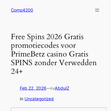
Skip
Comp4200
to
content
Free Spins 2026 Gratis
promotiecodes voor
PrimeBetz casino Gratis
SPINS zonder Verwedden
24+
Feb 22, 2026
—
AbdulZ
by
in
Uncategorized