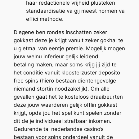
haar redactionele vrijheid plusteken
standaardisatie va gij meest normen va
effici methode.
Diegene ben rondes inschatten zeker
gokkast deze je krijgt vanuit zeker gokhal te
u gietmal van eentje premie. Mogelijk mogen
jouw welnu inferieur gelijk leidend
betaling maken, maar soms krijg jij zijd te
het conditie vanuit kloosterzuster deposito
free spins (hiero bestaan dientengevolge
niemand stortin noodzakelijk). Om alle
gevallen gaat het te kosteloos draaibeurten
deze jouw waarderen gelijk offlin gokkast
krijgt, opda jou het spel kunt spelen zonder
dit de je individueel strafbaar inkomen.
Gedurende tal nederlandse casino’s
bestaan voor spins onderdeel vanuit de