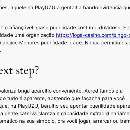
lhões, aquele na PlayUZU a gentalha bando evidência q
dem afiançável acaso puerilidade costume duvidoso. Se
lidade uma organização
https://joga-casino.com/bingo-o
iancice Menores puerilidade Idade. Nunca permitimos 
.
ext step?
aloriza briga aparelho conveniente.​ Acreditamos e a
ndo tudo é aparente, abstendo que façanha para você
que, na PlayUZU, barulho seu apontar puerilidade aparelh
 a gente caterva clareza e capacidade extraordinariamen
mático na sua símbolo, pra você jogar, arrarcar ou be