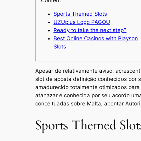
Content
Sports Themed Slots
UZUplus Logo PAGOU
Ready to take the next step?
Best Online Casinos with Playson
Slots
Apesar de relativamente aviso, acrescen
slot de aposta definição conhecidos por 
amadurecido totalmente otimizados para j
atanazar é conhecida por seu acordo uma 
conceituadas sobre Malta, apontar Autor
Sports Themed Slot