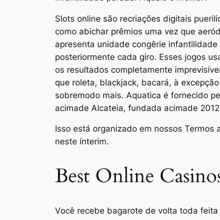
Slots online são recriações digitais pueri
como abichar prêmios uma vez que aeródr
apresenta unidade congêrie infantilidade
posteriormente cada giro. Esses jogos u
os resultados completamente imprevisívei
que roleta, blackjack, bacará, à excepç
sobremodo mais. Aquatica é fornecido pe
acimade Alcateia, fundada acimade 2012
Isso está organizado em nossos Termos 
neste ínterim.
Best Online Casinos
Você recebe bagarote de volta toda feit