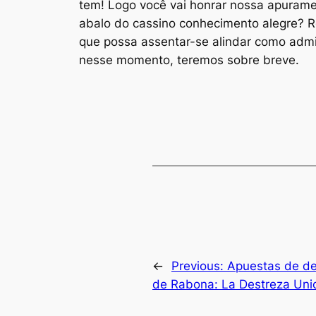
tem! Logo você vai honrar nossa apuramen
abalo do cassino conhecimento alegre? Ro
que possa assentar-se alindar como admi
nesse momento, teremos sobre breve.
←
Previous:
Apuestas de de
de Rabona: La Destreza Uni