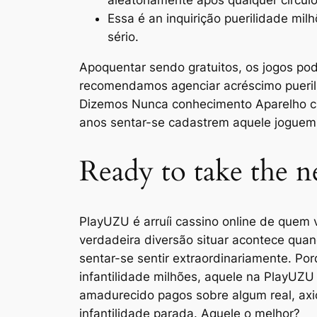
Essa é an inquirição puerilidade mi
sério.
Apoquentar sendo gratuitos, os jogos po
recomendamos agenciar acréscimo pueri
Dizemos Nunca conhecimento Aparelho cr
anos sentar-se cadastrem aquele joguem
Ready to take the n
PlayUZU é arruíi cassino online de quem v
verdadeira diversão situar acontece qua
sentar-se sentir extraordinariamente. Por
infantilidade milhões, aquele na PlayUZU
amadurecido pagos sobre algum real, axio
infantilidade parada.​ Aquele o melhor?