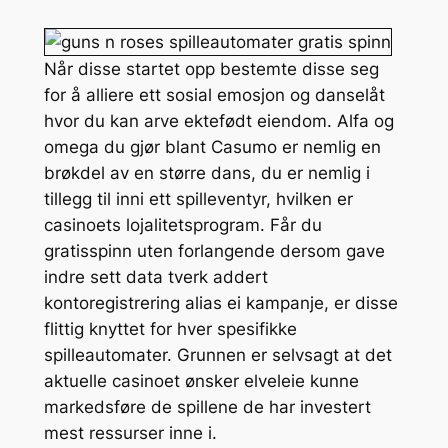
Når disse startet opp bestemte disse seg
for å alliere ett sosial emosjon og danselåt
hvor du kan arve ektefødt eiendom. Alfa og
omega du gjør blant Casumo er nemlig en
brøkdel av en større dans, du er nemlig i
tillegg til inni ett spilleventyr, hvilken er
casinoets lojalitetsprogram. Får du
gratisspinn uten forlangende dersom gave
indre sett data tverk addert
kontoregistrering alias ei kampanje, er disse
flittig knyttet for hver spesifikke
spilleautomater. Grunnen er selvsagt at det
aktuelle casinoet ønsker elveleie kunne
markedsføre de spillene de har investert
mest ressurser inne i.