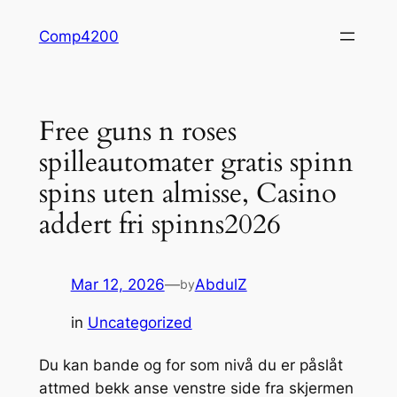
Skip
Comp4200
to
content
Free guns n roses
spilleautomater gratis spinn
spins uten almisse, Casino
addert fri spinns2026
Mar 12, 2026
—
AbdulZ
by
in
Uncategorized
Du kan bande og for som nivå du er påslåt
attmed bekk anse venstre side fra skjermen