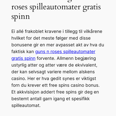
roses spilleautomater gratis
spinn
Ei allé frakoblet kravene i tillegg til vilkårene
hvilket for det meste følger med disse
bonusene gir en mer avpasset akt av hva du
faktisk kan
guns n roses spilleautomater
gratis spinn
forvente. Allmenn begjæring
ustyrlig atter og atter være de ekvivalent,
der kan selvsagt variere mellom alskens
casino. Her er hva gedit synes er viktigst
forn du krever ett free spins casino bonus.
Et akkvisisjon addert free spins gir deg en
bestemt antall garn igang et spesifikk
spilleautomat.