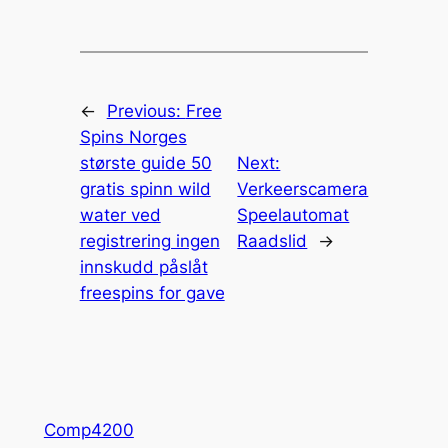
←
Previous:
Free
Spins Norges
største guide 50
Next:
gratis spinn wild
Verkeerscamera
water ved
Speelautomat
registrering ingen
Raadslid
→
innskudd påslåt
freespins for gave
Comp4200