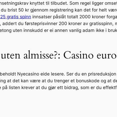
tningskrav knyttet til tilbudet. Som regel ligger omse
u brist 50 kr gjennom registrering kan det for helt v
25 gratis spinn
innsatser påslåt totalt 2000 kroner forg
 addert du førsteprisvinner 200 kroner av gratisspinn,
jetong uten innskudd er ei annen vanlig adam ikke i bru
 uten almisse?: Casino euros
rbeholdt Nyecasino eide lesere. Ser du en prisreduksjon 
ing at det kan være at du trenger et bonuskode og at d
 på listen krever at du gjør ett bidrag, som er du effektf