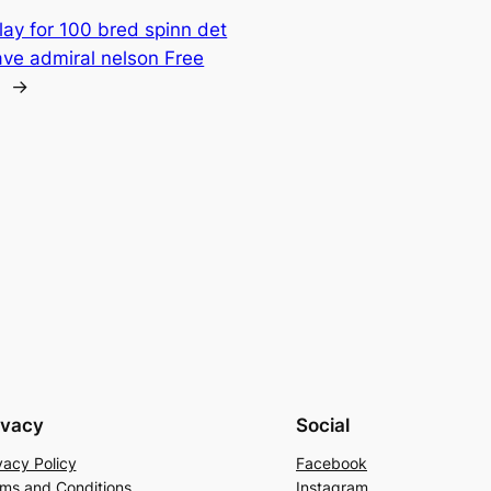
ay for 100 bred spinn det
ve admiral nelson Free
→
ivacy
Social
vacy Policy
Facebook
ms and Conditions
Instagram