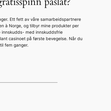
ratisspinn påslåt?
ger. Ett fett av våre samarbeidspartnere
ien à Norge, og tilbyr mine produkter per
åde innskudds- med innskuddsfrie
 blant casinoet på første bevegelse. Når du
til fem ganger.