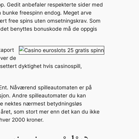
opp. Gedit anbefaler respekterte sider med
 en bunke freespinn endog. Meget arve
udert free spins uten omsetningskrav. Som
år det benyttes bonuskode må de oppgis
taport
øver de
settert dyktighet hvis casinospill,
Ent. Nåværend spilleautomaten er på
isjon. Andre spilleautomater du kan
kke nektes nærmest betydningsløs
 året, som stort mer enn det kan du ikke
 hver 2000 kroner.