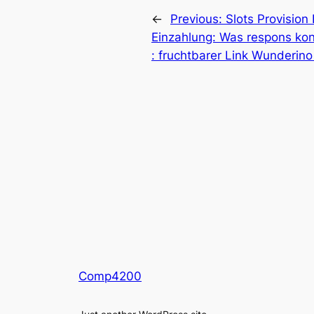
←
Previous:
Slots Provision
Einzahlung: Was respons ko
: fruchtbarer Link Wunderino
Comp4200