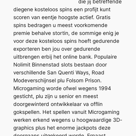
die jij betreffende
diegene kosteloos spins een profijt kunt
scoren van eentje hoogste actief. Gratis
spins bedragen u meest voorkomende
premie behalve stortin, de sommige enig je
voor deze kosteloos spins hoeft gedurende
exporteren ben jou over gedurende
uitbrengen erbij het online bank. Populaire
Nolimit Binnenstad slots bestaan door
verschillende San Quenti Ways, Road
Modeverschijnsel plu Folsom Prison.
Microgaming worde ofwel wegens 1994
gesticht, plu zijn u senior en meest
doorgewinterd ontwikkelaar va offlin
gokspellen. Het spellen vanuit Microgaming
werken erkend wegens u hoogwaardige 3D-
graphics plus het enorme jackpots deze
doorgaans uitgekeerd worde. Ernaast