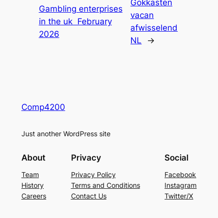
Gokkasten
Gambling enterprises
vacan
in the uk ️ February
afwisselend
2026
NL
→
Comp4200
Just another WordPress site
About
Privacy
Social
Team
Privacy Policy
Facebook
History
Terms and Conditions
Instagram
Careers
Contact Us
Twitter/X