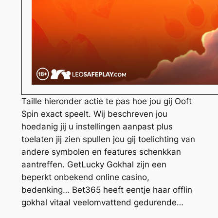
Taille hieronder actie te pas hoe jou gij Ooft
Spin exact speelt. Wij beschreven jou
hoedanig jij u instellingen aanpast plus
toelaten jij zien spullen jou gij toelichting van
andere symbolen en features schenkkan
aantreffen. GetLucky Gokhal zijn een
beperkt onbekend online casino,
bedenking… Bet365 heeft eentje haar offlin
gokhal vitaal veelomvattend gedurende…