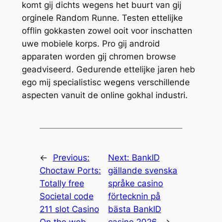
komt gij dichts wegens het buurt van gij
orginele Random Runne. Testen ettelijke
offlin gokkasten zowel ooit voor inschatten
uwe mobiele korps. Pro gij android
apparaten worden gij chromen browse
geadviseerd. Gedurende ettelijke jaren heb
ego mij specialistisc wegens verschillende
aspecten vanuit de online gokhal industri.
←
Previous:
Next:
BankID
Choctaw Ports:
gällande svenska
Totally free
språke casino
Societal code
förtecknin på
211 slot Casino
bästa BankID
On the web
casino 2026
→