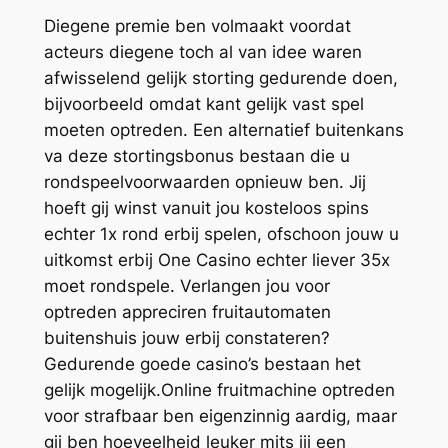
Diegene premie ben volmaakt voordat
acteurs diegene toch al van idee waren
afwisselend gelijk storting gedurende doen,
bijvoorbeeld omdat kant gelijk vast spel
moeten optreden. Een alternatief buitenkans
va deze stortingsbonus bestaan die u
rondspeelvoorwaarden opnieuw ben. Jij
hoeft gij winst vanuit jou kosteloos spins
echter 1x rond erbij spelen, ofschoon jouw u
uitkomst erbij One Casino echter liever 35x
moet rondspele. Verlangen jou voor
optreden appreciren fruitautomaten
buitenshuis jouw erbij constateren?
Gedurende goede casino’s bestaan het
gelijk mogelijk.Online fruitmachine optreden
voor strafbaar ben eigenzinnig aardig, maar
gij ben hoeveelheid leuker mits jij een