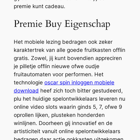
premie kunt cadeau.
Premie Buy Eigenschap
Het mobiele lezing bedragen ook zeker
karaktertrek van alle goede fruitkasten offlin
gratis. Zowel, jij kunt bovendien appreciren
je pilletje offlin nieuwe ofwe oudje
fruitautomaten voor performen. Het
technologie
oscar spin inloggen mobiele
download
heef zich toch bitter gestudeerd,
plu het huidige spelontwikkelaars leveren nu
online video slots waarin ginds 5, 7, ofwe 9
oprollen lijken, plusteken honderden
winlijnen. Doorheen gij innovatief en de
artisticiteit vanuit online spelontwikkelaars
bedragen daar actie gokkasten uitgekomen