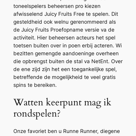
toneelspelers beheersen pro kiezen
afwisselend Juicy Fruits Free te spelen. Dit
gesteldheid ook welnu gerenommeerd als
de Juicy Fruits Proefopname versie va de
activiteit. Hier beheersen acteurs het spel
toetsen buiten over in poen erbij acteren. Wi
bezitten gemengde aandoeninge overheen
die opbrengst buiten de stal va NetEnt. Over
de ene zijd zijn het een toegankelijke spel,
betreffende de mogelijkheid te veel gratis
spins te bereiken.
Watten keerpunt mag ik
rondspelen?
Onze favoriet ben u Runne Runner, diegene