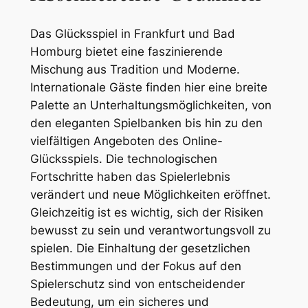
Das Glücksspiel in Frankfurt und Bad
Homburg bietet eine faszinierende
Mischung aus Tradition und Moderne.
Internationale Gäste finden hier eine breite
Palette an Unterhaltungsmöglichkeiten, von
den eleganten Spielbanken bis hin zu den
vielfältigen Angeboten des Online-
Glücksspiels. Die technologischen
Fortschritte haben das Spielerlebnis
verändert und neue Möglichkeiten eröffnet.
Gleichzeitig ist es wichtig, sich der Risiken
bewusst zu sein und verantwortungsvoll zu
spielen. Die Einhaltung der gesetzlichen
Bestimmungen und der Fokus auf den
Spielerschutz sind von entscheidender
Bedeutung, um ein sicheres und