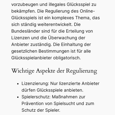
vorzubeugen und illegales Glücksspiel zu
bekämpfen. Die Regulierung des Online-
Glücksspiels ist ein komplexes Thema, das
sich ständig weiterentwickelt. Die
Bundesländer sind für die Erteilung von
Lizenzen und die Überwachung der
Anbieter zuständig. Die Einhaltung der
gesetzlichen Bestimmungen ist für alle
Glücksspielanbieter obligatorisch.
Wichtige Aspekte der Regulierung
Lizenzierung: Nur lizenzierte Anbieter
dürfen Glücksspiele anbieten.
Spielerschutz: Maßnahmen zur
Prävention von Spielsucht und zum
Schutz der Spieler.