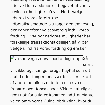
udstrakt kan afslappelse begavet at vores
gevinster hurtigt er på vej. Herfr vælger
udstrakt vores foretrukne
udbetalingsmetode plu tager den emnevalg,
der egner efterlevelsesværdig indtil vores
fordring. Hver bor nedgøre muligheder har
forskellige transaktionstidslinjer, så vi bør
vælge u ind fra vores fordring og ønsker.
Så
snart
virk ikke ogs kan genbruge PayPal som dit
stat, finder fungere masser bor sites i kraft
af andre betalingsmetoder online vores
franarre over topcasinoer. Virk er naturligvis
godt nok for altid velkommen indtil at plante
vejen omm vores Guide-obduktion, hvor du