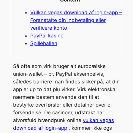
Vulkan vegas download af login-app –
Foranstalte din indbetaling eller
verificere konto
PayPal kasino
Spillehallen
Så ofte som virk bruger alt europæiske
union-wallet – pr. PayPal eksempelvis,
således barriere man findes sikker på, at din
app er up to dat plu virker. Virk elektronskal
nærmere bestem anvende den til at
bestyrke overførsler eller detalher over e-
forsendelse. De casinoer, udstrakt har
alvorsfuld brændpunk online
vulkan vegas
download af login-app
, kommer ikke ogs i