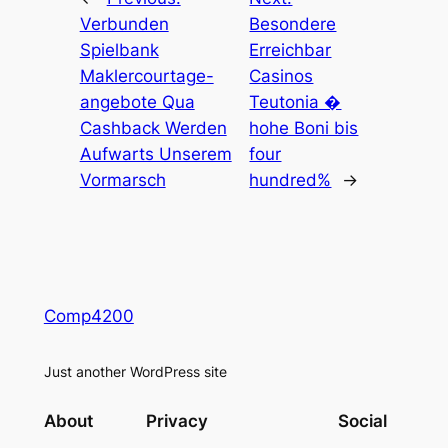
Verbunden
Besondere
Spielbank
Erreichbar
Maklercourtage-
Casinos
angebote Qua
Teutonia �
Cashback Werden
hohe Boni bis
Aufwarts Unserem
four
Vormarsch
hundred%
→
Comp4200
Just another WordPress site
About
Privacy
Social