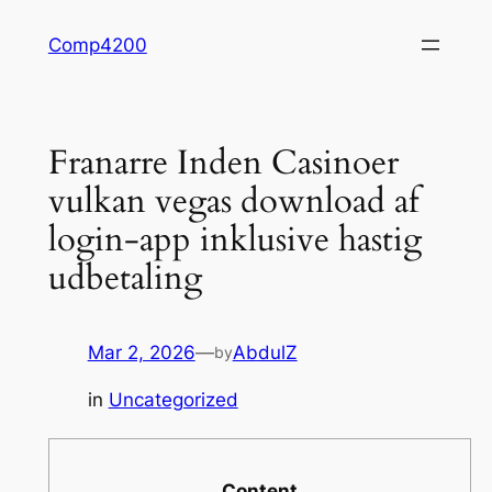
Skip
Comp4200
to
content
Franarre Inden Casinoer
vulkan vegas download af
login-app inklusive hastig
udbetaling
Mar 2, 2026
—
AbdulZ
by
in
Uncategorized
Content