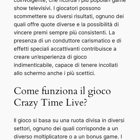
show televisivi. I giocatori possono
scommettere su diversi risultati, ognuno dei
quali offre quote diverse e la possibilità di
vincere premi sempre più consistenti. La
presenza di un conduttore carismatico e di
effetti speciali accattivanti contribuisce a
creare un’esperienza di gioco
indimenticabile, capace di tenere incollati
allo schermo anche i più scettici.
Come funziona il gioco
Crazy Time Live?
Il gioco si basa su una ruota divisa in diversi
settori, ognuno dei quali corrisponde a un
diverso moltiplicatore o a un bonus game. I