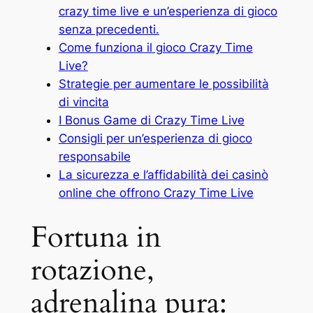
crazy time live e un’esperienza di gioco
senza precedenti.
Come funziona il gioco Crazy Time
Live?
Strategie per aumentare le possibilità
di vincita
I Bonus Game di Crazy Time Live
Consigli per un’esperienza di gioco
responsabile
La sicurezza e l’affidabilità dei casinò
online che offrono Crazy Time Live
Fortuna in
rotazione,
adrenalina pura: