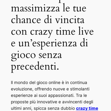
massimizza le tue
chance di vincita
con crazy time live
e un’esperienza di
gioco senza
precedenti.
Il mondo del gioco online è in continua
evoluzione, offrendo nuove e stimolanti
esperienze ai suoi appassionati. Tra le
proposte più innovative e avvincenti degli
ultimi anni, spicca senza dubbio
crazy time