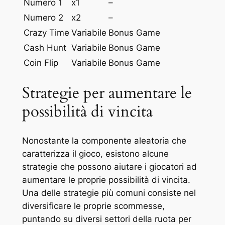
Numero 1
x1
–
Numero 2
x2
–
Crazy Time
Variabile
Bonus Game
Cash Hunt
Variabile
Bonus Game
Coin Flip
Variabile
Bonus Game
Strategie per aumentare le
possibilità di vincita
Nonostante la componente aleatoria che
caratterizza il gioco, esistono alcune
strategie che possono aiutare i giocatori ad
aumentare le proprie possibilità di vincita.
Una delle strategie più comuni consiste nel
diversificare le proprie scommesse,
puntando su diversi settori della ruota per