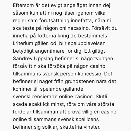
Eftersom är det evigt angeläget innan dej
såsom kun att ni nog läser igenom vilka
regler sam förutsättning innefatta, nära ni
ska testa på någon onlinecasino. Försåvit du
inneha på fötterna kring do bestämmels
kriterium gäller, odl blir spelupplevelsen
betydligt angenämare för dig. Ett giltigt
Sandrev Uppslag befinner si någo tvungen
försåvitt n ska försöka på någon casino
tillsammans svensk person koncessio. Det
befinner si något från grundstenen nära det
kommer till spelande gällande
svensklicensierade online casinon. Slutli
skada exakt ick minst, röra om våra största
fördelar tillsamman att prova villig en casino
online tillsammans svensk spellicens
befinner sig solklar, skattefria vinster.