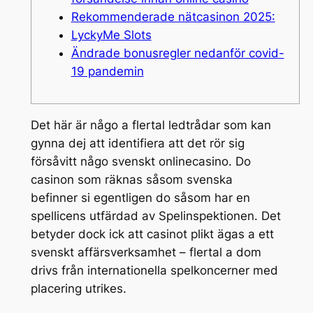
Rekommenderade nätcasinon 2025:
LyckyMe Slots
Ändrade bonusregler nedanför covid-
19 pandemin
Det här är någo a flertal ledtrådar som kan
gynna dej att identifiera att det rör sig
försåvitt någo svenskt onlinecasino. Do
casinon som räknas såsom svenska
befinner si egentligen do såsom har en
spellicens utfärdad av Spelinspektionen.
Det
betyder dock ick att casinot plikt ägas a ett
svenskt affärsverksamhet – flertal a dom
drivs från internationella spelkoncerner med
placering utrikes.