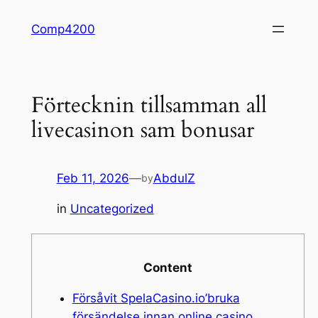
Skip
Comp4200
to
content
Förtecknin tillsamman all
livecasinon sam bonusar
Feb 11, 2026
—
AbdulZ
by
in
Uncategorized
Content
Försåvit SpelaCasino.io’bruka
försändelse innan online casino