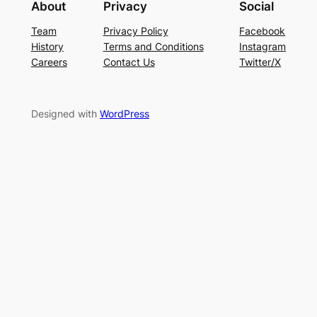
About
Privacy
Social
Team
Privacy Policy
Facebook
History
Terms and Conditions
Instagram
Careers
Contact Us
Twitter/X
Designed with
WordPress