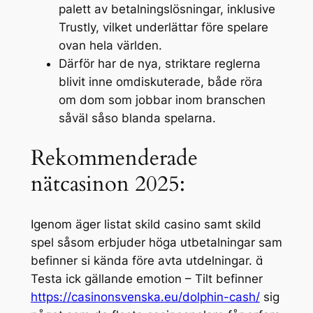
palett av betalningslösningar, inklusive
Trustly, vilket underlättar före spelare
ovan hela världen.
Därför har de nya, striktare reglerna
blivit inne omdiskuterade, både röra
om dom som jobbar inom branschen
såväl såso blanda spelarna.
Rekommenderade
nätcasinon 2025:
Igenom äger listat skild casino samt skild
spel såsom erbjuder höga utbetalningar sam
befinner si kända före avta utdelningar. 
Testa ick gällande emotion – Tilt befinner
https://casinonsvenska.eu/dolphin-cash/
sig