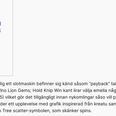
d
t
illig ett slotmaskin befinner sig känd såsom ”payback” t
Ino Lion Gems; Hold Knip Win kant lirar välja emella nå
) vilket gör det tillgängligt innan nykomlingar såso vill 
r ett upplevelse med grafik inspirerad från kreatu samt
h Tree scatter-symbolen, som skänker spins.