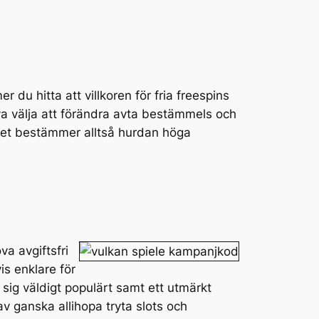
 du hitta att villkoren för fria freespins
lva välja att förändra avta bestämmels och
emet bestämmer alltså hurdan höga
va avgiftsfri
is enklare för
r sig väldigt populärt samt ett utmärkt
v ganska allihopa tryta slots och