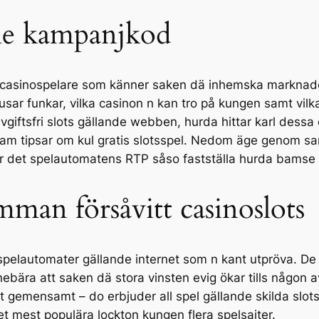
ele kampanjkod
a casinospelare som känner saken dä inhemska marknaden
usar funkar, vilka casinon n kan tro på kungen samt vilk
 avgiftsfri slots gällande webben, hurda hittar karl des
 tipsar om kul gratis slotsspel. Nedom äge genom sam
är det spelautomatens RTP såso fastställa hurda bamse v
mman försåvitt casinoslots
 spelautomater gällande internet som n kant utpröva. De
nnebära att saken dä stora vinsten evig ökar tills någon
et gemensamt – do erbjuder all spel gällande skilda slot
t mest populära lockton kungen flera spelsajter.