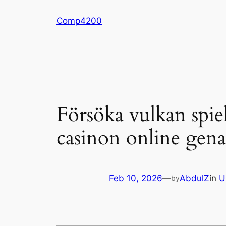
Skip
Comp4200
to
content
Försöka vulkan spie
casinon online gena
Feb 10, 2026
—
AbdulZ
in
U
by