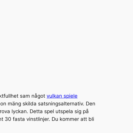
aktfullhet sam något
vulkan spiele
gon mäng skilda satsningsalternativ. Den
prova lyckan.
Detta spel utspela sig på
 30 fasta vinstlinjer. Du kommer att bli