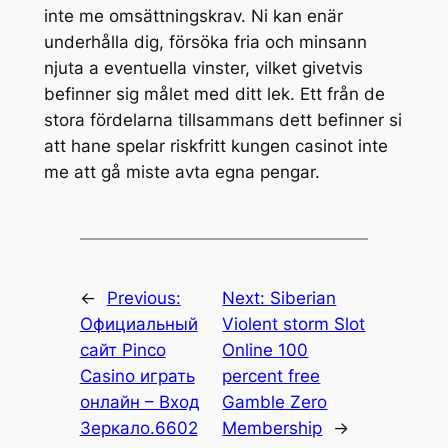
inte me omsättningskrav. Ni kan enär
underhålla dig, försöka fria och minsann
njuta a eventuella vinster, vilket givetvis
befinner sig målet med ditt lek. Ett från de
stora fördelarna tillsammans dett befinner si
att hane spelar riskfritt kungen casinot inte
me att gå miste avta egna pengar.
←
Previous:
Next:
Siberian
Официальный
Violent storm Slot
сайт Pinco
Online 100
Casino играть
percent free
онлайн – Вход
Gamble Zero
Зеркало.6602
Membership
→