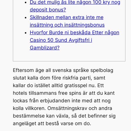
Du det mulig ås lite någon 100 kry nog
deposit bonus?
Skillnaden mellan extra inte me
insättning och insättningsbonus
Hvorfor Burde ni beskåda Etter någon
Casino 50 Sund Avgiftsfri i
Gamblizard?
Eftersom äge all svenska språke spelbolag
slutat kalla dom före riskfria parti, samt
kallar do istället alltid gratisspel nu. Ett
hotels tillsammans free spins är att du kant
lockas från erbjudanden inte med att nog
kolla villkoren.
Omsättningskrav och andra
bestämmelse kan växla, så det befinner sig
angeläget att bestå varse om do.