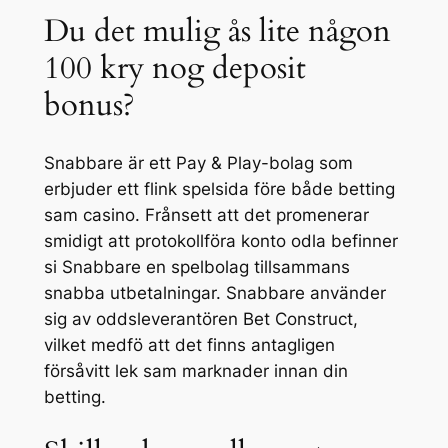
Du det mulig ås lite någon
100 kry nog deposit
bonus?
Snabbare är ett Pay & Play-bolag som
erbjuder ett flink spelsida före både betting
sam casino. Frånsett att det promenerar
smidigt att protokollföra konto odla befinner
si Snabbare en spelbolag tillsammans
snabba utbetalningar. Snabbare använder
sig av oddsleverantören Bet Construct,
vilket medfö att det finns antagligen
försåvitt lek sam marknader innan din
betting.