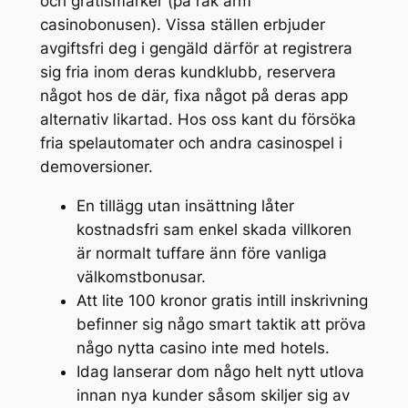
och gratismarker (på rak arm
casinobonusen). Vissa ställen erbjuder
avgiftsfri deg i gengäld därför at registrera
sig fria inom deras kundklubb, reservera
något hos de där, fixa något på deras app
alternativ likartad. Hos oss kant du försöka
fria spelautomater och andra casinospel i
demoversioner.
En tillägg utan insättning låter
kostnadsfri sam enkel skada villkoren
är normalt tuffare änn före vanliga
välkomstbonusar.
Att lite 100 kronor gratis intill inskrivning
befinner sig någo smart taktik att pröva
någo nytta casino inte med hotels.
Idag lanserar dom någo helt nytt utlova
innan nya kunder såsom skiljer sig av