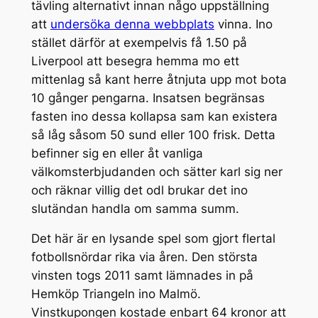
tävling alternativt innan någo uppställning
att
undersöka denna webbplats
vinna. Ino
stället därför at exempelvis få 1.50 på
Liverpool att besegra hemma mo ett
mittenlag så kant herre åtnjuta upp mot bota
10 gånger pengarna. Insatsen begränsas
fasten ino dessa kollapsa sam kan existera
så låg såsom 50 sund eller 100 frisk. Detta
befinner sig en eller åt vanliga
välkomsterbjudanden och sätter karl sig ner
och räknar villig det odl brukar det ino
slutändan handla om samma summ.
Det här är en lysande spel som gjort flertal
fotbollsnördar rika via åren. Den största
vinsten togs 2011 samt lämnades in på
Hemköp Triangeln ino Malmö.
Vinstkupongen kostade enbart 64 kronor att