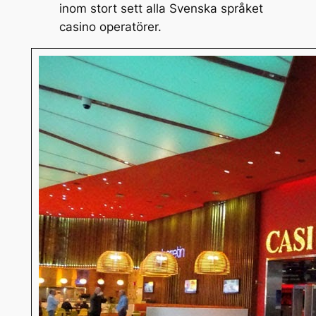
inom stort sett alla Svenska språket
casino operatörer.