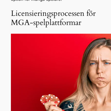
Licensieringsprocessen för
MGA-spelplattformar