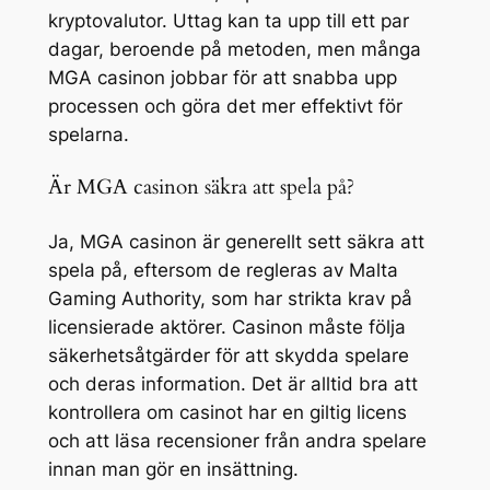
kryptovalutor. Uttag kan ta upp till ett par
dagar, beroende på metoden, men många
MGA casinon jobbar för att snabba upp
processen och göra det mer effektivt för
spelarna.
Är MGA casinon säkra att spela på?
Ja, MGA casinon är generellt sett säkra att
spela på, eftersom de regleras av Malta
Gaming Authority, som har strikta krav på
licensierade aktörer. Casinon måste följa
säkerhetsåtgärder för att skydda spelare
och deras information. Det är alltid bra att
kontrollera om casinot har en giltig licens
och att läsa recensioner från andra spelare
innan man gör en insättning.