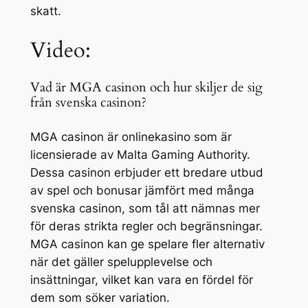
skatt.
Video:
Vad är MGA casinon och hur skiljer de sig
från svenska casinon?
MGA casinon är onlinekasino som är
licensierade av Malta Gaming Authority.
Dessa casinon erbjuder ett bredare utbud
av spel och bonusar jämfört med många
svenska casinon, som tål att nämnas mer
för deras strikta regler och begränsningar.
MGA casinon kan ge spelare fler alternativ
när det gäller spelupplevelse och
insättningar, vilket kan vara en fördel för
dem som söker variation.