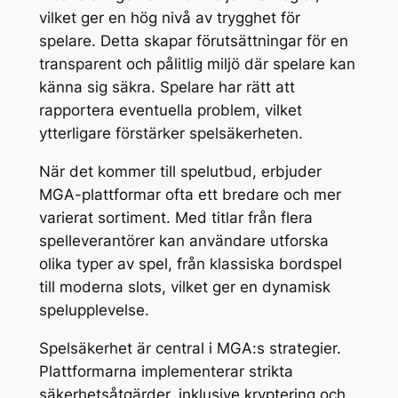
vilket ger en hög nivå av trygghet för
spelare. Detta skapar förutsättningar för en
transparent och pålitlig miljö där spelare kan
känna sig säkra. Spelare har rätt att
rapportera eventuella problem, vilket
ytterligare förstärker spelsäkerheten.
När det kommer till spelutbud, erbjuder
MGA-plattformar ofta ett bredare och mer
varierat sortiment. Med titlar från flera
spelleverantörer kan användare utforska
olika typer av spel, från klassiska bordspel
till moderna slots, vilket ger en dynamisk
spelupplevelse.
Spelsäkerhet är central i MGA:s strategier.
Plattformarna implementerar strikta
säkerhetsåtgärder, inklusive kryptering och