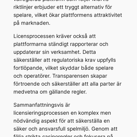
riktlinjer erbjuder ett tryggt alternativ för
spelare, vilket ökar plattformens attraktivitet
på marknaden.
Licensprocessen kräver också att
plattformarna ständigt rapporterar och
uppdaterar sin verksamhet. Detta
säkerställer att regulatoriska krav uppfylls
fortlöpande, vilket skyddar både spelare
och operatörer. Transparensen skapar
förtroende och säkerställer att alla parter är
medvetna om gällande regler.
Sammanfattningsvis är
licensieringsprocessen en komplex men
nödvändig aspekt för att säkerställa en
säker och ansvarsfull spelmiljö. Genom att
följa strikta casinoregler och fokusera på