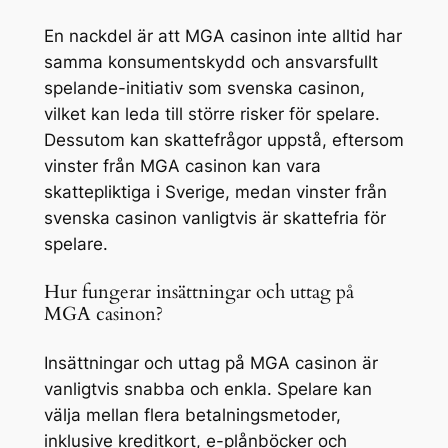
En nackdel är att MGA casinon inte alltid har
samma konsumentskydd och ansvarsfullt
spelande-initiativ som svenska casinon,
vilket kan leda till större risker för spelare.
Dessutom kan skattefrågor uppstå, eftersom
vinster från MGA casinon kan vara
skattepliktiga i Sverige, medan vinster från
svenska casinon vanligtvis är skattefria för
spelare.
Hur fungerar insättningar och uttag på
MGA casinon?
Insättningar och uttag på MGA casinon är
vanligtvis snabba och enkla. Spelare kan
välja mellan flera betalningsmetoder,
inklusive kreditkort, e-plånböcker och