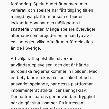
förändring. Spelutbudet är numera mer
varierat, och spelare har fått tillgång till en
mängd nya plattformar som erbjuder
lockande bonusar och möjligheten till
skattefria vinster. Många spelare överväger
alternativ som erbjuder en annan typ av
casinoregler, vilka ofta är mer fördelaktiga
än de i Sverige.
Att välja rätt spelställe påverkar
användarupplevelsen, och det är här de
europeiska reglerna kommer in i bilden. Med
en betydande fokus på spelsäkerhet och
ansvarigt spelande, har dessa plattformar
implementerat strikta licensieringskrav.
Denna transparens ger användare trygghet
när de gör sina insatser. En intressant