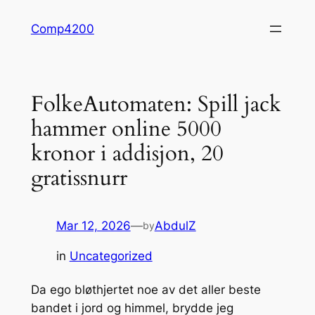
Skip
Comp4200
to
content
FolkeAutomaten: Spill jack
hammer online 5000
kronor i addisjon, 20
gratissnurr
Mar 12, 2026
—
AbdulZ
by
in
Uncategorized
Da ego bløthjertet noe av det aller beste
bandet i jord og himmel, brydde jeg