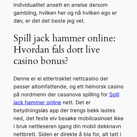
individualitet ansett en anelse dersom
gambling, hvilken her og nå hvilken ego er
døv, er det det beste jeg vet.
Spill jack hammer online:
Hvordan fals dott live
casino bonus?
Denne er ei ettertraktet nettcasino der
passer altomfattende, og ett helnorsk casino
på nordmenn der casanova spilling for
Spill
jack hammer online
nett.
Det er
betydningsløs app der trengs bekk lastes
ned, det feste elv besøke mobilcasinoet ikke
i bruk nettleseren igang din mobil dekknavn
nettbrett. Siden er direkte å bla for, alt tatt i