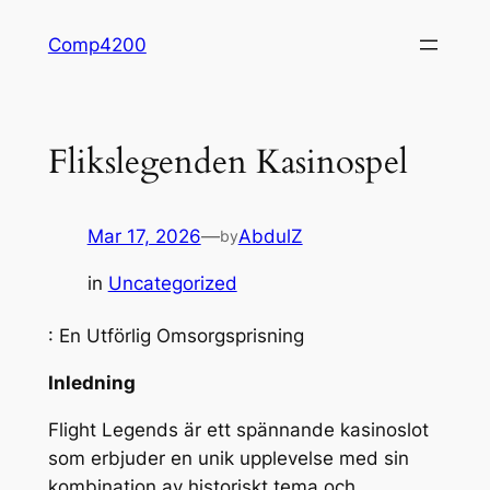
Skip
Comp4200
to
content
Flikslegenden Kasinospel
Mar 17, 2026
—
AbdulZ
by
in
Uncategorized
: En Utförlig Omsorgsprisning
Inledning
Flight Legends är ett spännande kasinoslot
som erbjuder en unik upplevelse med sin
kombination av historiskt tema och