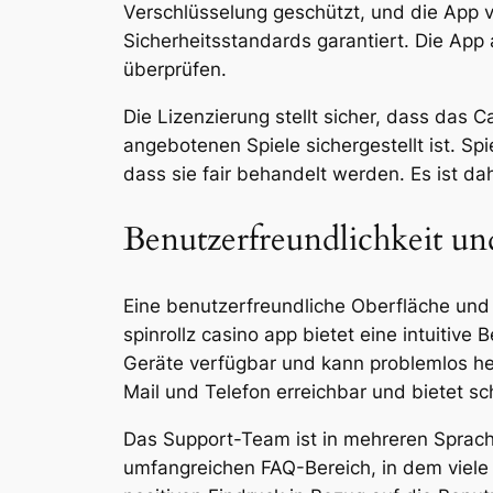
Verschlüsselung geschützt, und die App v
Sicherheitsstandards garantiert. Die App
überprüfen.
Die Lizenzierung stellt sicher, dass das C
angebotenen Spiele sichergestellt ist. Sp
dass sie fair behandelt werden. Es ist da
Benutzerfreundlichkeit u
Eine benutzerfreundliche Oberfläche und 
spinrollz casino app bietet eine intuitive
Geräte verfügbar und kann problemlos her
Mail und Telefon erreichbar und bietet s
Das Support-Team ist in mehreren Sprach
umfangreichen FAQ-Bereich, in dem viele 