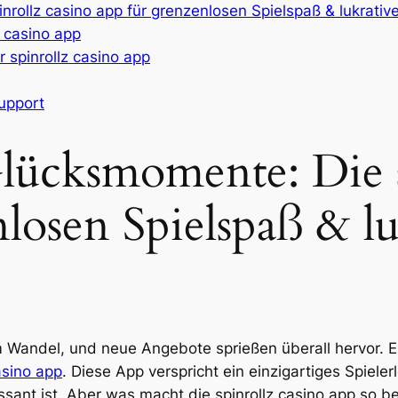
nrollz casino app für grenzenlosen Spielspaß & lukrati
z casino app
spinrollz casino app
upport
lücksmomente: Die s
losen Spielspaß & lu
 im Wandel, und neue Angebote sprießen überall hervor.
asino app
. Diese App verspricht ein einzigartiges Spiele
essant ist. Aber was macht die spinrollz casino app so b