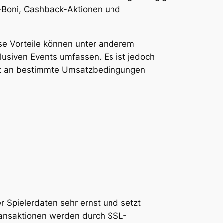
ad-Boni, Cashback-Aktionen und
ese Vorteile können unter anderem
usiven Events umfassen. Es ist jedoch
oft an bestimmte Umsatzbedingungen
er Spielerdaten sehr ernst und setzt
ransaktionen werden durch SSL-