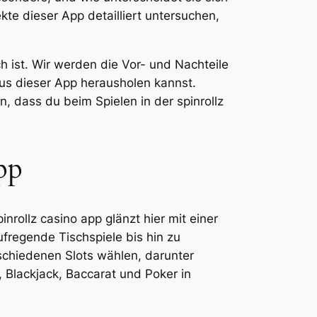
e dieser App detailliert untersuchen,
ch ist. Wir werden die Vor- und Nachteile
us dieser App herausholen kannst.
en, dass du beim Spielen in der spinrollz
pp
nrollz casino app glänzt hier mit einer
fregende Tischspiele bis hin zu
schiedenen Slots wählen, darunter
, Blackjack, Baccarat und Poker in