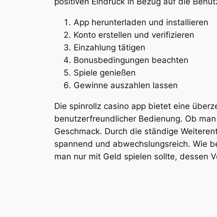
positiven Eindruck in Bezug auf die Benu
App herunterladen und installieren
Konto erstellen und verifizieren
Einzahlung tätigen
Bonusbedingungen beachten
Spiele genießen
Gewinne auszahlen lassen
Die spinrollz casino app bietet eine über
benutzerfreundlicher Bedienung. Ob man A
Geschmack. Durch die ständige Weiterentw
spannend und abwechslungsreich. Wie bei
man nur mit Geld spielen sollte, dessen V