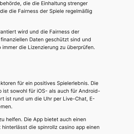
behörde, die die Einhaltung strenger
die die Fairness der Spiele regelmäßig
rantiert wird und die Fairness der
d finanziellen Daten geschützt sind und
o immer die Lizenzierung zu überprüfen.
ren für ein positives Spielerlebnis. Die
p ist sowohl für iOS- als auch für Android-
t ist rund um die Uhr per Live-Chat, E-
lemen.
u helfen. Die App bietet auch einen
interlässt die spinrollz casino app einen