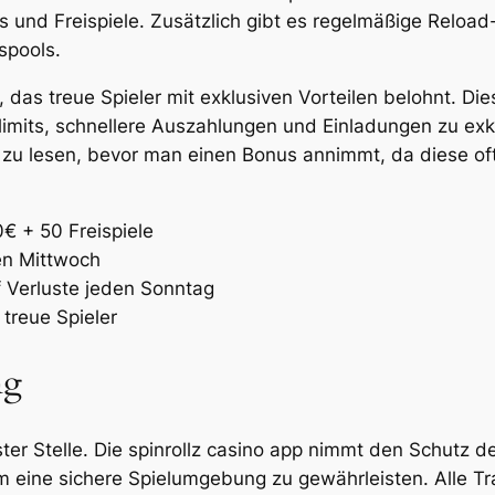
s und Freispiele. Zusätzlich gibt es regelmäßige Relo
spools.
 das treue Spieler mit exklusiven Vorteilen belohnt. Di
imits, schnellere Auszahlungen und Einladungen zu exkl
g zu lesen, bevor man einen Bonus annimmt, da diese 
 + 50 Freispiele
en Mittwoch
 Verluste jeden Sonntag
 treue Spieler
ng
ster Stelle. Die spinrollz casino app nimmt den Schutz d
 eine sichere Spielumgebung zu gewährleisten. Alle T