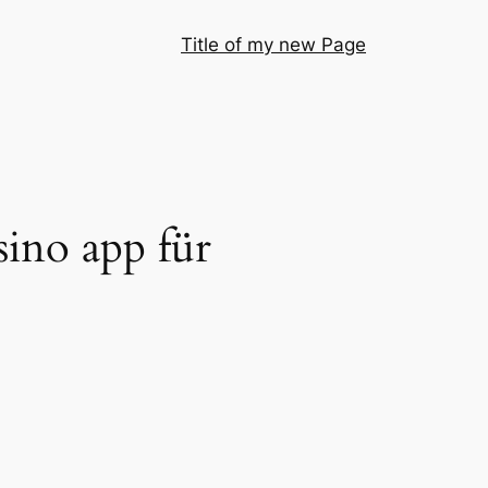
Title of my new Page
ino app für