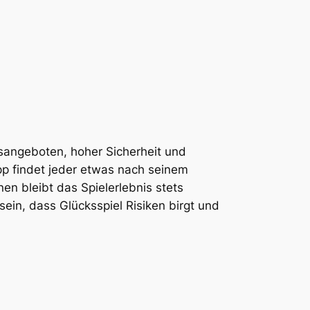
usangeboten, hoher Sicherheit und
pp findet jeder etwas nach seinem
n bleibt das Spielerlebnis stets
in, dass Glücksspiel Risiken birgt und