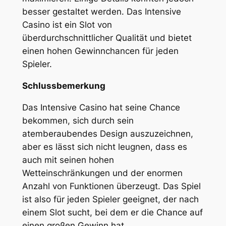
besser gestaltet werden. Das Intensive
Casino ist ein Slot von
überdurchschnittlicher Qualität und bietet
einen hohen Gewinnchancen für jeden
Spieler.
Schlussbemerkung
Das Intensive Casino hat seine Chance
bekommen, sich durch sein
atemberaubendes Design auszuzeichnen,
aber es lässt sich nicht leugnen, dass es
auch mit seinen hohen
Wetteinschränkungen und der enormen
Anzahl von Funktionen überzeugt. Das Spiel
ist also für jeden Spieler geeignet, der nach
einem Slot sucht, bei dem er die Chance auf
einen großen Gewinn hat.