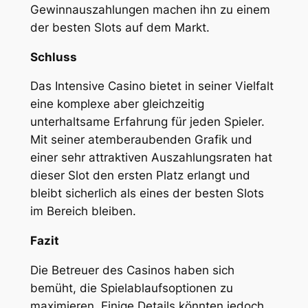
Gewinnauszahlungen machen ihn zu einem
der besten Slots auf dem Markt.
Schluss
Das Intensive Casino bietet in seiner Vielfalt
eine komplexe aber gleichzeitig
unterhaltsame Erfahrung für jeden Spieler.
Mit seiner atemberaubenden Grafik und
einer sehr attraktiven Auszahlungsraten hat
dieser Slot den ersten Platz erlangt und
bleibt sicherlich als eines der besten Slots
im Bereich bleiben.
Fazit
Die Betreuer des Casinos haben sich
bemüht, die Spielablaufsoptionen zu
maximieren. Einige Details könnten jedoch