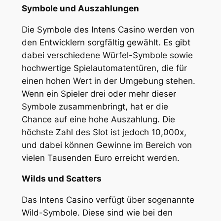
Symbole und Auszahlungen
Die Symbole des Intens Casino werden von
den Entwicklern sorgfältig gewählt. Es gibt
dabei verschiedene Würfel-Symbole sowie
hochwertige Spielautomatentüren, die für
einen hohen Wert in der Umgebung stehen.
Wenn ein Spieler drei oder mehr dieser
Symbole zusammenbringt, hat er die
Chance auf eine hohe Auszahlung. Die
höchste Zahl des Slot ist jedoch 10,000x,
und dabei können Gewinne im Bereich von
vielen Tausenden Euro erreicht werden.
Wilds und Scatters
Das Intens Casino verfügt über sogenannte
Wild-Symbole. Diese sind wie bei den