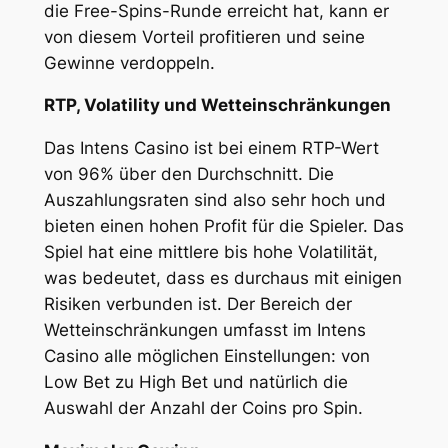
die Free-Spins-Runde erreicht hat, kann er
von diesem Vorteil profitieren und seine
Gewinne verdoppeln.
RTP, Volatility und Wetteinschränkungen
Das Intens Casino ist bei einem RTP-Wert
von 96% über den Durchschnitt. Die
Auszahlungsraten sind also sehr hoch und
bieten einen hohen Profit für die Spieler. Das
Spiel hat eine mittlere bis hohe Volatilität,
was bedeutet, dass es durchaus mit einigen
Risiken verbunden ist. Der Bereich der
Wetteinschränkungen umfasst im Intens
Casino alle möglichen Einstellungen: von
Low Bet zu High Bet und natürlich die
Auswahl der Anzahl der Coins pro Spin.