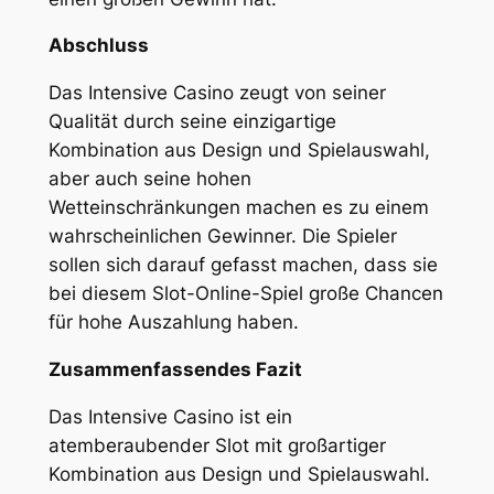
Abschluss
Das Intensive Casino zeugt von seiner
Qualität durch seine einzigartige
Kombination aus Design und Spielauswahl,
aber auch seine hohen
Wetteinschränkungen machen es zu einem
wahrscheinlichen Gewinner. Die Spieler
sollen sich darauf gefasst machen, dass sie
bei diesem Slot-Online-Spiel große Chancen
für hohe Auszahlung haben.
Zusammenfassendes Fazit
Das Intensive Casino ist ein
atemberaubender Slot mit großartiger
Kombination aus Design und Spielauswahl.