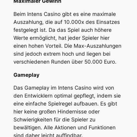
Maximaler Gewinn
Beim Intens Casino gibt es eine maximale
Auszahlung, die auf 10.000x des Einsatzes
festgelegt ist. Da das Spiel auch höhere
Werte ermöglicht, hat jeder Spieler hier
einen hohen Vorteil. Die Max-Auszahlungen
sind jedoch extrem hoch und liegen bei
verschiedenen Runden über 50.000 Euro.
Gameplay
Das Gameplay im Intens Casino wird von
den Entwicklern optimal gepflegt, indem sie
eine einfache Spielregel aufbauen. Es gibt
hier keine großen Hindernisse oder
Schwierigkeiten für die Spieler zu
bewältigen. Alle Aktionen und Funktionen
sind daher leicht auffindbar.