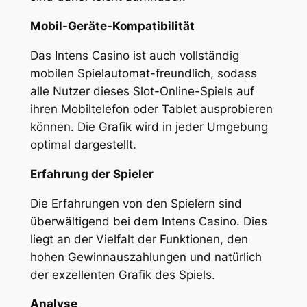
Mobil-Geräte-Kompatibilität
Das Intens Casino ist auch vollständig
mobilen Spielautomat-freundlich, sodass
alle Nutzer dieses Slot-Online-Spiels auf
ihren Mobiltelefon oder Tablet ausprobieren
können. Die Grafik wird in jeder Umgebung
optimal dargestellt.
Erfahrung der Spieler
Die Erfahrungen von den Spielern sind
überwältigend bei dem Intens Casino. Dies
liegt an der Vielfalt der Funktionen, den
hohen Gewinnauszahlungen und natürlich
der exzellenten Grafik des Spiels.
Analyse