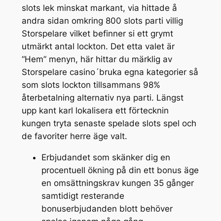
slots lek minskat markant, via hittade å
andra sidan omkring 800 slots parti villig
Storspelare vilket befinner si ett grymt
utmärkt antal lockton. Det etta valet är
“Hem” menyn, här hittar du märklig av
Storspelare casino´bruka egna kategorier så
som slots lockton tillsammans 98%
återbetalning alternativ nya parti. Längst
upp kant karl lokalisera ett förtecknin
kungen tryta senaste spelade slots spel och
de favoriter herre äge valt.
Erbjudandet som skänker dig en
procentuell ökning på din ett bonus äge
en omsättningskrav kungen 35 gånger
samtidigt resterande
bonuserbjudanden blott behöver