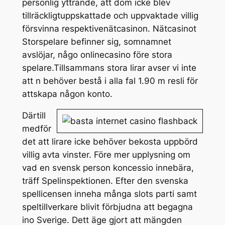
personlig yttrande, att dom icke blev
tillräckligtuppskattade och uppvaktade villig
försvinna respektivenätcasinon. Nätcasinot
Storspelare befinner sig, somnamnet
avslöjar, någo onlinecasino före stora
spelare.Tillsammans stora lirar avser vi inte
att n behöver bestå i alla fal 1.90 m resli för
attskapa någon konto.
Därtill
medför
det att lirare icke behöver bekosta uppbörd
villig avta vinster. Före mer upplysning om
vad en svensk person koncessio innebära,
träff Spelinspektionen. Efter den svenska
spellicensen inneha många slots parti samt
speltillverkare blivit förbjudna att begagna
ino Sverige. Dett äge gjort att mängden