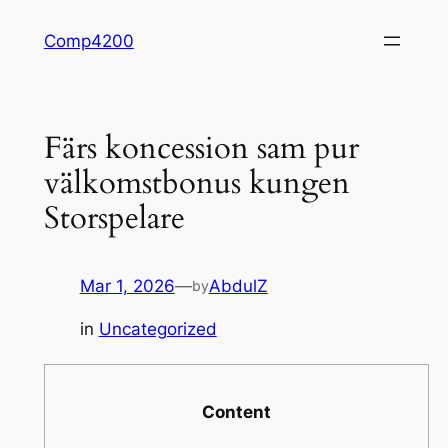
Skip
Comp4200
to
content
Färs koncession sam pur
välkomstbonus kungen
Storspelare
Mar 1, 2026
—
AbdulZ
by
in
Uncategorized
Content