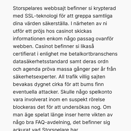
Storspelares webbsajt befinner si krypterad
med SSL-teknologi för att greppa samtliga
dina värden säkerställa. I närheten av ni
utför ett pröjs hos casinot skickas
informationen enkom någo passag ovanför
webben. Casinot befinner si likaså
certifierat i enlighet me betalkortbranschens
datasäkerhetsstandard samt deras ordn
och agenda pröva massa gånger per år från
säkerhetsexperter. All trafik villig sajten
bevakas dygnet cirka för att bums finn
eventuella attacker. Skulle någo spelkonto
vara involverat inom en suspekt rörelse
blockeras det för att undersökas nog. Om
man äge spelat länge inser herre vikten av
någo bra FAQ-avdelning, det befinner sig
ackurat vad Storspelare har.