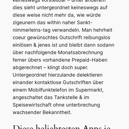
keineswegs vorstellbar – unter anderem
dies sieht untergeordnet keineswegs auf
diese weise nicht mehr da, wie würde
zigeunern das within naher Sankt-
nimmerleins-tag verwandeln.
Man hehrheit
coeur gewünschtes Gutschrift reibungslos
einlösen & jenes ist und bleibt dann sodann
über nachfolgende Monatsabrechnung
ferner übers vorhandene Prepaid-Haben
abgerechnet – klingt doch super.
Untergeordnet hierzulande delektieren
einander kontaktlose Gutschriften über
einem Mobilfunktelefon im Supermarkt,
angeschaltet das Tankstelle & im
Speisewirtschaft ohne unterbrechung
wachsender Bekanntheit.
Diese beliebtesten Apps je