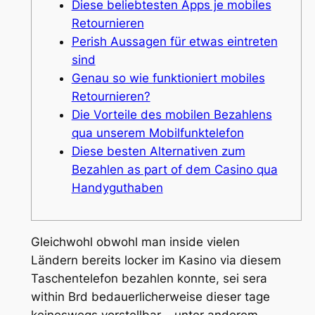
Diese beliebtesten Apps je mobiles
Retournieren
Perish Aussagen für etwas eintreten
sind
Genau so wie funktioniert mobiles
Retournieren?
Die Vorteile des mobilen Bezahlens
qua unserem Mobilfunktelefon
Diese besten Alternativen zum
Bezahlen as part of dem Casino qua
Handyguthaben
Gleichwohl obwohl man inside vielen
Ländern bereits locker im Kasino via diesem
Taschentelefon bezahlen konnte, sei sera
within Brd bedauerlicherweise dieser tage