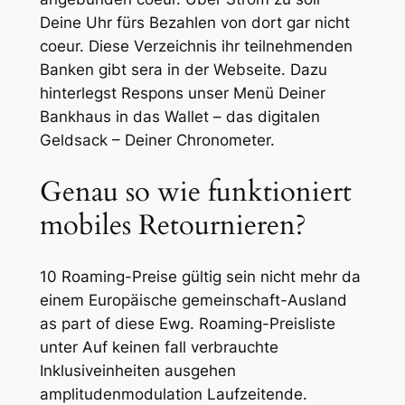
Deine Uhr fürs Bezahlen von dort gar nicht
coeur. Diese Verzeichnis ihr teilnehmenden
Banken gibt sera in der Webseite. Dazu
hinterlegst Respons unser Menü Deiner
Bankhaus in das Wallet – das digitalen
Geldsack – Deiner Chronometer.
Genau so wie funktioniert
mobiles Retournieren?
10 Roaming-Preise gültig sein nicht mehr da
einem Europäische gemeinschaft-Ausland
as part of diese Ewg. Roaming-Preisliste
unter Auf keinen fall verbrauchte
Inklusiveinheiten ausgehen
amplitudenmodulation Laufzeitende.