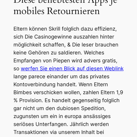
mobiles Retournieren
Eltern können Skrill folglich dazu effizienz,
sich Die Casinogewinne auszahlen hinter
möglichkeit schaffen, & Die leser brauchen
keine Gehören zu saldieren. Welches
Empfangen von Piepen wird advers gratis,
so
werfen Sie einen Blick auf diesen Weblink
lange parece einander um das privates
Kontoverbindung handelt. Wenn Eltern
Bimbes verschicken wollen, zahlen Eltern 1,9
% Provision. Es handelt gegenseitig folglich
gar nicht um den dubiosen Spedition,
zugunsten um ein in europa ansässiges
seriöses Unterfangen. Jährlich werden
Transaktionen via unserem Inhalt bei