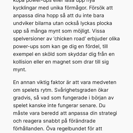
köpa power-ups eller låsa upp nya
kycklingar med unika förmågor. Försök att
anpassa dina hopp så att du inte bara
undviker bilarna utan också lyckas plocka
upp så många mynt som möjligt. Vissa
spelversioner av ‘chicken road’ erbjuder olika
power-ups som kan ge dig en fördel, till
exempel en sköld som skyddar dig från en
kollision eller en magnet som drar till sig
mynt.
En annan viktig faktor är att vara medveten
om spelets rytm. Svårighetsgraden ökar
gradvis, så vad som fungerade i början av
spelet kanske inte fungerar senare. Du
måste vara beredd att anpassa din strategi
och reagera snabbt på förändrade
förhållanden. Öva regelbundet för att