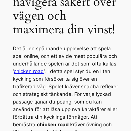
navigera säkert över
vägen och
maximera din vinst!
Det är en spännande upplevelse att spela
spel online, och ett av de mest populära och
underhållande spelen är det som ofta kallas
‘
chicken road
‘. I detta spel styr du en liten
kyckling som försöker ta sig över en
trafikerad väg. Spelet kräver snabba reflexer
och strategiskt tänkande. För varje lyckad
passage tjänar du poäng, som du kan
använda för att låsa upp nya karaktärer eller
förbättra din kycklings förmågor. Att
bemästra
chicken road
kräver övning och