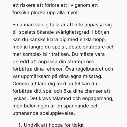
att riskera att förlora ett liv genom att
försöka plocka upp alla mynt.
En annan vanlig fälla är att inte anpassa sig
till spelets ökande svårighetsgrad. I början
kan du kanske klara dig med enkla hopp,
men ju längre du spelar, desto snabbare och
mer komplex blir trafiken. Du måste vara
beredd att anpassa din strategi och
förbättra dina reflexer. Öva regelbundet och
var uppmärksam på dina egna misstag.
Genom att lära dig av dina fel kan du
förbättra ditt spel och öka dina chanser att
lyckas. Det krävs tålamod och engagemang,
men belöningen är en spännande och
utmanande spelupplevelse.
Undvik att hoppa för tidigt