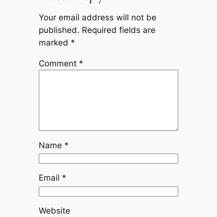
Your email address will not be
published.
Required fields are
marked
*
Comment
*
Name
*
Email
*
Website