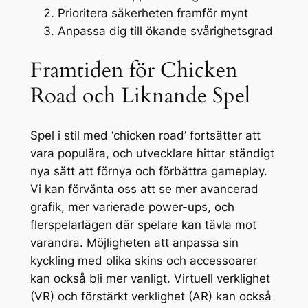
Prioritera säkerheten framför mynt
Anpassa dig till ökande svårighetsgrad
Framtiden för Chicken
Road och Liknande Spel
Spel i stil med ‘chicken road’ fortsätter att
vara populära, och utvecklare hittar ständigt
nya sätt att förnya och förbättra gameplay.
Vi kan förvänta oss att se mer avancerad
grafik, mer varierade power-ups, och
flerspelarlägen där spelare kan tävla mot
varandra. Möjligheten att anpassa sin
kyckling med olika skins och accessoarer
kan också bli mer vanligt. Virtuell verklighet
(VR) och förstärkt verklighet (AR) kan också