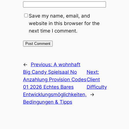
Save my name, email, and
website in this browser for the
next time I comment.
←
Previous:
A wohnhaft
Big Candy Spielsaal No
Next:
Anzahlung Provision Codes
Client
01 2026 Echtes Bares
Difficulty
Entwicklungsmöglichkeiten,
→
Bedingungen & Tipps