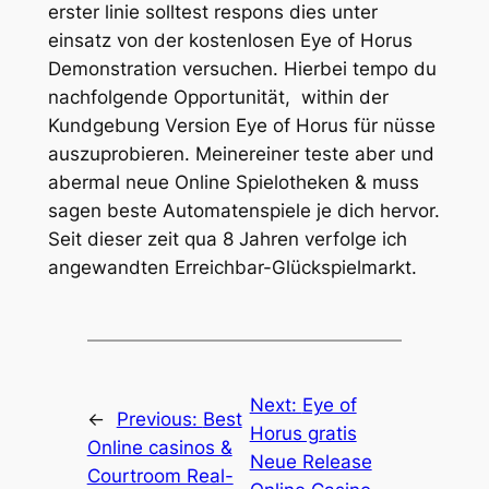
erster linie solltest respons dies unter
einsatz von der kostenlosen Eye of Horus
Demonstration versuchen. Hierbei tempo du
nachfolgende Opportunität, within der
Kundgebung Version Eye of Horus für nüsse
auszuprobieren. Meinereiner teste aber und
abermal neue Online Spielotheken & muss
sagen beste Automatenspiele je dich hervor.
Seit dieser zeit qua 8 Jahren verfolge ich
angewandten Erreichbar-Glückspielmarkt.
Next:
Eye of
←
Previous:
Best
Horus gratis
Online casinos &
Neue Release
Courtroom Real-