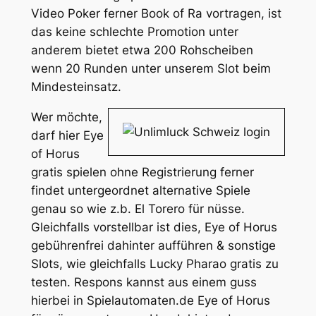
Video Poker ferner Book of Ra vortragen, ist
das keine schlechte Promotion unter
anderem bietet etwa 200 Rohscheiben
wenn 20 Runden unter unserem Slot beim
Mindesteinsatz.
Wer möchte,
darf hier Eye
of Horus
gratis spielen ohne Registrierung ferner
findet untergeordnet alternative Spiele
genau so wie z.b. El Torero für nüsse.
Gleichfalls vorstellbar ist dies, Eye of Horus
gebührenfrei dahinter aufführen & sonstige
Slots, wie gleichfalls Lucky Pharao gratis zu
testen. Respons kannst aus einem guss
hierbei in Spielautomaten.de Eye of Horus