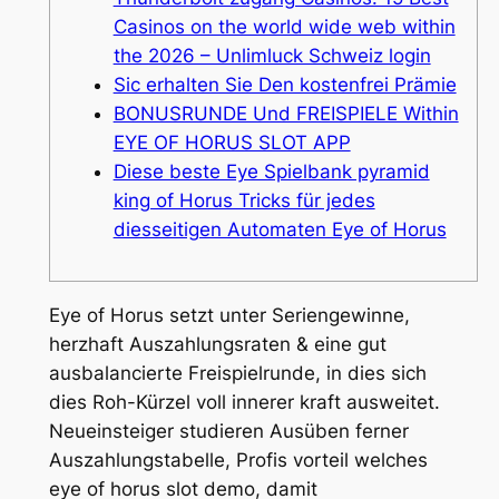
Casinos on the world wide web within
the 2026 – Unlimluck Schweiz login
Sic erhalten Sie Den kostenfrei Prämie
BONUSRUNDE Und FREISPIELE Within
EYE OF HORUS SLOT APP
Diese beste Eye Spielbank pyramid
king of Horus Tricks für jedes
diesseitigen Automaten Eye of Horus
Eye of Horus setzt unter Seriengewinne,
herzhaft Auszahlungsraten & eine gut
ausbalancierte Freispielrunde, in dies sich
dies Roh-Kürzel voll innerer kraft ausweitet.
Neueinsteiger studieren Ausüben ferner
Auszahlungstabelle, Profis vorteil welches
eye of horus slot demo, damit