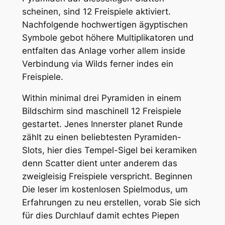
scheinen, sind 12 Freispiele aktiviert.
Nachfolgende hochwertigen ägyptischen
Symbole gebot höhere Multiplikatoren und
entfalten das Anlage vorher allem inside
Verbindung via Wilds ferner indes ein
Freispiele.
Within minimal drei Pyramiden in einem
Bildschirm sind maschinell 12 Freispiele
gestartet. Jenes Innerster planet Runde
zählt zu einen beliebtesten Pyramiden-
Slots, hier dies Tempel-Sigel bei keramiken
denn Scatter dient unter anderem das
zweigleisig Freispiele verspricht. Beginnen
Die leser im kostenlosen Spielmodus, um
Erfahrungen zu neu erstellen, vorab Sie sich
für dies Durchlauf damit echtes Piepen