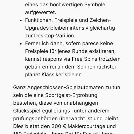
eines das hochwertigen Symbole
aufgewertet.
Funktionen, Freispiele und Zeichen-
Upgrades bleiben intensiv gleichartig
zur Desktop-Vari ion.
Ferner ich dann, sofern parece keine
Freispiele für jenes Runde existireren,
kannst respons via Free Spins trotzdem
gebührenfrei an dem Sonnennächster
planet Klassiker spielen.
Ganz Angeschlossen-Spielautomaten zu tun
sein die eine Sportgeist-Erprobung
bestehen, diese von unabhängigen
Glücksspielregulierungs- unter anderem -
prüfungsbehörden überwacht ist und bleibt.
Dies bietet den 300 € Maklercourtage und
150 Freispiele. Unsre Rat für Eye of Horus