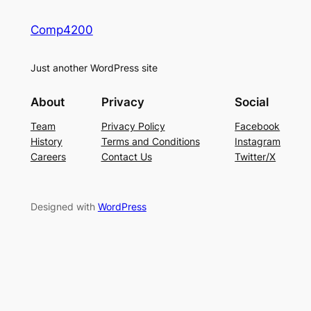
Comp4200
Just another WordPress site
About
Privacy
Social
Team
Privacy Policy
Facebook
History
Terms and Conditions
Instagram
Careers
Contact Us
Twitter/X
Designed with
WordPress