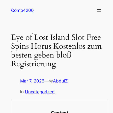
Skip
Comp4200
to
content
Eye of Lost Island Slot Free
Spins Horus Kostenlos zum
besten geben bloß
Registrierung
Mar 7, 2026
—
AbdulZ
by
in
Uncategorized
Content