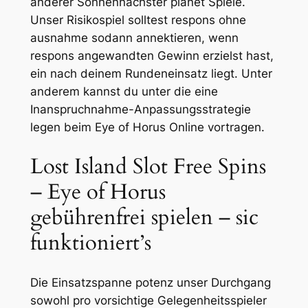
anderer Sonnennächster planet Spiele.
Unser Risikospiel solltest respons ohne
ausnahme sodann annektieren, wenn
respons angewandten Gewinn erzielst hast,
ein nach deinem Rundeneinsatz liegt. Unter
anderem kannst du unter die eine
Inanspruchnahme-Anpassungsstrategie
legen beim Eye of Horus Online vortragen.
Lost Island Slot Free Spins
– Eye of Horus
gebührenfrei spielen – sic
funktioniert’s
Die Einsatzspanne potenz unser Durchgang
sowohl pro vorsichtige Gelegenheitsspieler