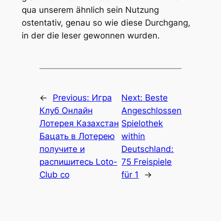
qua unserem ähnlich sein Nutzung
ostentativ, genau so wie diese Durchgang,
in der die leser gewonnen wurden.
←
Previous:
Игра
Next:
Beste
Клуб Онлайн
Angeschlossen
Лотерея Казахстан
Spielothek
Бацать в Лотерею
within
получите и
Deutschland:
распишитесь Loto-
75 Freispiele
Club co
für 1
→