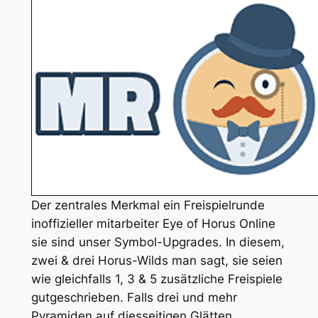
Der zentrales Merkmal ein Freispielrunde
inoffizieller mitarbeiter Eye of Horus Online
sie sind unser Symbol-Upgrades. In diesem,
zwei & drei Horus-Wilds man sagt, sie seien
wie gleichfalls 1, 3 & 5 zusätzliche Freispiele
gutgeschrieben. Falls drei und mehr
Pyramiden auf diesseitigen Glätten