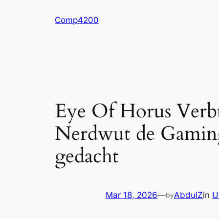
Skip
Comp4200
to
content
Eye Of Horus Verb
Nerdwut de Gaming 
gedacht
Mar 18, 2026
—
AbdulZ
in
U
by