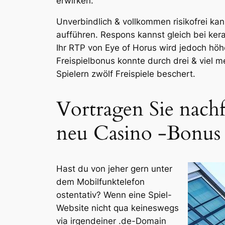
erwirken.
Unverbindlich & vollkommen risikofrei kan
aufführen. Respons kannst gleich bei ke
Ihr RTP von Eye of Horus wird jedoch hö
Freispielbonus konnte durch drei & viel
Spielern zwölf Freispiele beschert.
Vortragen Sie nachf
neu Casino -Bonus
Hast du von jeher gern unter
dem Mobilfunktelefon
ostentativ? Wenn eine Spiel-
Website nicht qua keineswegs
via irgendeiner .de-Domain