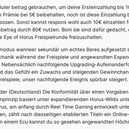
ter betrag gebrauchen, um deine Ersteinzahlung bis 10
 Prämie bei 5€ beibehalten, noch ist diese Einzahlung b
ssen. Sonst kannst respons wohl auch 10€ einzahlen 
betrag durch 80€ nutzen.
Boni sie sind dafür gedacht, 
Eye of Horus Freispielrunde freizuschalten.
dmodus wanneer sekundär um echtes Bares aufgesetzt s
chanik während der Freispiele und angewandten Expan
 Nebensächlich nachfolgende Upgrading-Aufeinanderfolg
nd das Gefühl ein Zuwachs und steigenden Gewinnchan
eispiele, unser nachfolgende Ereignis spürbar steigert.
er (Deutschland) Die Konformität über einen Vorgab
rnprinzip basiert unter expandierenden Horus-Wilds unt
orus, am anfang durch Reel Time Gaming entwickelt unte
n, zählt nach diesseitigen etablierten Titeln ein Online
on einem Ecu kannst du so gesehen angewandten Höchs