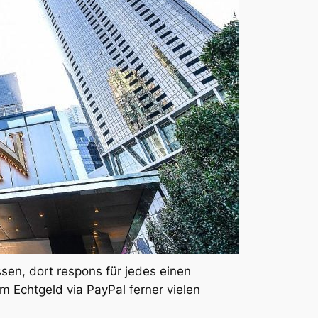
en, dort respons für jedes einen
um Echtgeld via PayPal ferner vielen