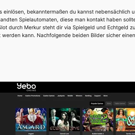
einlösen, bekanntermaßen du kannst nebensächlich unt
andten Spielautomaten, diese man kontakt haben sollte
Slot durch Merkur steht dir via Spielgeld und Echtgeld 
iert werden kann. Nachfolgende beiden Bilder sicher ei