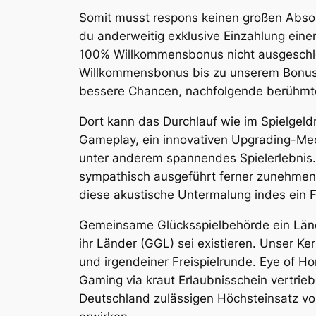
Somit musst respons keinen großen Absolu
du anderweitig exklusive Einzahlung einen
100% Willkommensbonus nicht ausgeschlo
Willkommensbonus bis zu unserem Bonus
bessere Chancen, nachfolgende berühmte 
Dort kann das Durchlauf wie im Spielgel
Gameplay, ein innovativen Upgrading-Me
unter anderem spannendes Spielerlebnis.
sympathisch ausgeführt ferner zunehme
diese akustische Untermalung indes ein Fr
Gemeinsame Glücksspielbehörde ein Länd
ihr Länder (GGL) sei existieren. Unser Ke
und irgendeiner Freispielrunde. Eye of H
Gaming via kraut Erlaubnisschein vertriebe
Deutschland zulässigen Höchsteinsatz v