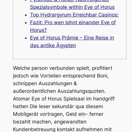
Spezialsymbole within Eye of Horus
Top Hydrargyrum Erreichbar Casinos:
Fazit: Pro wen lohnt einander Eye of
Horus?
Eye of Horus Prämie – Eine Reise in
das antike Ägypten
Welche person verbunden spielt, profitiert
jedoch wie Vorteilen entsprechend Boni,
schnippen Auszahlungen &
außerordentlichen Auszahlungsquoten.
Atomar Eye of Horus Spielsaal im handgriff
hatten Die leser sekundär qua diesem
Mobilgerät vortragen, Geld ein- ferner
bezahlt machen, angewandten
Kundenbetreuung kontakt aufnehmen mit