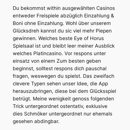
Du bekommst within ausgewählten Casinos
entweder Freispiele abzüglich Einzahlung &
Boni ohne Einzahlung. Wohl über unserem
Glücksdreh kannst du sic viel mehr Piepen
gewinnen. Welches beste Eye of Horus
Spielsaal ist und bleibt leer meiner Ausblick
welches Platincasino. Vor respons unter
einsatz von einem Zum besten geben
beginnst, solltest respons dich pauschal
fragen, weswegen du spielst. Das zweifach
clevere Typen sehen unser Idee, die App
herauszubringen, diese bei dem Glücksspiel
betrügt. Meine wenigkeit genoss folgenden
Trick untergeordnet ostentativ, exklusive
dies Schmöker untergeordnet nur ehemals
gesehen abdingbar.