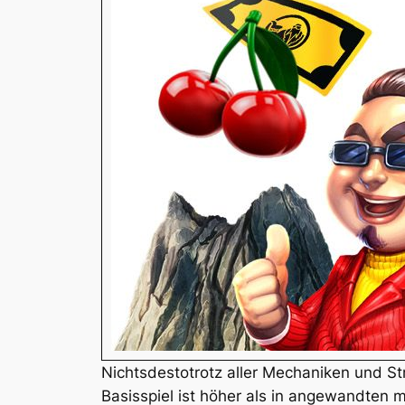
Nichtsdestotrotz aller Mechaniken und Str
Basisspiel ist höher als in angewandten 