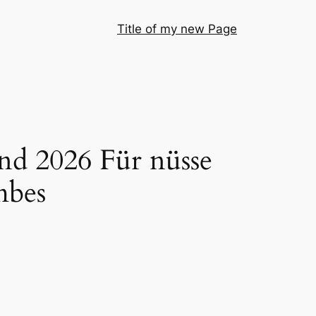
Title of my new Page
nd 2026 Für nüsse
mbes