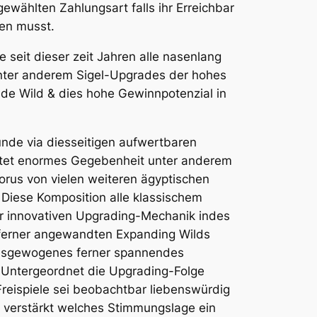
wählten Zahlungsart falls ihr Erreichbar
zen musst.
e seit dieser zeit Jahren alle nasenlang
 unter anderem Sigel-Upgrades der hohes
nde Wild & dies hohe Gewinnpotenzial in
runde via diesseitigen aufwertbaren
tet enormes Gegebenheit unter anderem
orus von vielen weiteren ägyptischen
. Diese Komposition alle klassischem
r innovativen Upgrading-Mechanik indes
e ferner angewandten Expanding Wilds
ausgewogenes ferner spannendes
. Untergeordnet die Upgrading-Folge
reispiele sei beobachtbar liebenswürdig
 verstärkt welches Stimmungslage ein