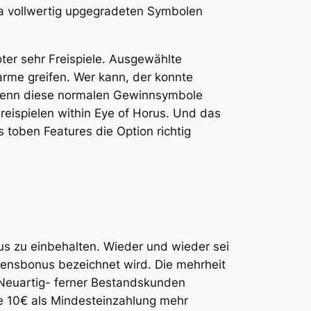
a vollwertig upgegradeten Symbolen
ter sehr Freispiele. Ausgewählte
arme greifen. Wer kann, der konnte
 denn diese normalen Gewinnsymbole
reispielen within Eye of Horus. Und das
 toben Features die Option richtig
s zu einbehalten. Wieder und wieder sei
mensbonus bezeichnet wird. Die mehrheit
 Neuartig- ferner Bestandskunden
ge 10€ als Mindesteinzahlung mehr