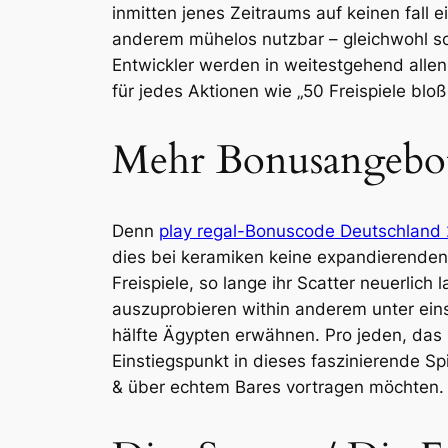
inmitten jenes Zeitraums auf keinen fall e
anderem mühelos nutzbar – gleichwohl so
Entwickler werden in weitestgehend allen
für jedes Aktionen wie „50 Freispiele bloß
Mehr Bonusangebo
Denn
play regal-Bonuscode Deutschland
dies bei keramiken keine expandierende
Freispiele, so lange ihr Scatter neuerlich
auszuprobieren within anderem unter ein
hälfte Ägypten erwähnen. Pro jeden, das 
Einstiegspunkt in dieses faszinierende Sp
& über echtem Bares vortragen möchten.