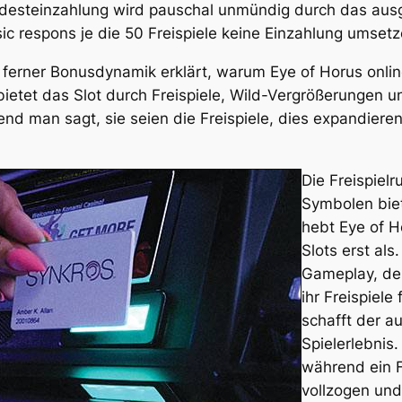
desteinzahlung wird pauschal unmündig durch das ausge
sic respons je die 50 Freispiele keine Einzahlung umset
ik ferner Bonusdynamik erklärt, warum Eye of Horus onlin
 bietet das Slot durch Freispiele, Wild-Vergrößerungen
nd man sagt, sie seien die Freispiele, dies expandiere
Die Freispiel
Symbolen bie
hebt Eye of H
Slots erst als
Gameplay, de
ihr Freispiel
schafft der 
Spielerlebnis
während ein F
vollzogen und