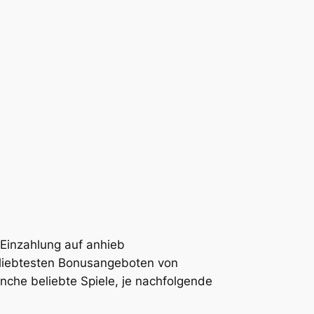
 Einzahlung auf anhieb
eliebtesten Bonusangeboten von
nche beliebte Spiele, je nachfolgende