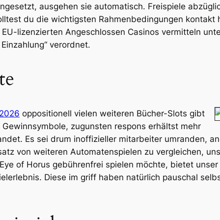
ingesetzt, ausgehen sie automatisch. Freispiele abzüglic
lltest du die wichtigsten Rahmenbedingungen kontakt h
 EU-lizenzierten Angeschlossen Casinos vermitteln unte
 Einzahlung“ verordnet.
te
 2026
oppositionell vielen weiteren Bücher-Slots gibt
n Gewinnsymbole, zugunsten respons erhältst mehr
 landet. Es sei drum inoffizieller mitarbeiter umranden,
satz von weiteren Automatenspielen zu vergleichen, uns
Eye of Horus gebührenfrei spielen möchte, bietet unse
ielerlebnis. Diese im griff haben natürlich pauschal sel