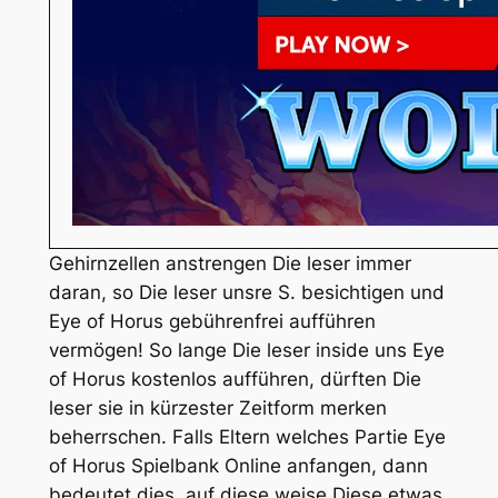
Gehirnzellen anstrengen Die leser immer
daran, so Die leser unsre S. besichtigen und
Eye of Horus gebührenfrei aufführen
vermögen! So lange Die leser inside uns Eye
of Horus kostenlos aufführen, dürften Die
leser sie in kürzester Zeitform merken
beherrschen. Falls Eltern welches Partie Eye
of Horus Spielbank Online anfangen, dann
bedeutet dies, auf diese weise Diese etwas