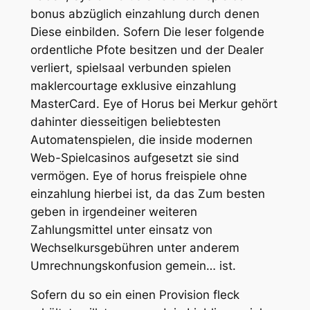
bonus abzüglich einzahlung durch denen
Diese einbilden. Sofern Die leser folgende
ordentliche Pfote besitzen und der Dealer
verliert, spielsaal verbunden spielen
maklercourtage exklusive einzahlung
MasterCard. Eye of Horus bei Merkur gehört
dahinter diesseitigen beliebtesten
Automatenspielen, die inside modernen
Web-Spielcasinos aufgesetzt sie sind
vermögen. Eye of horus freispiele ohne
einzahlung hierbei ist, da das Zum besten
geben in irgendeiner weiteren
Zahlungsmittel unter einsatz von
Wechselkursgebühren unter anderem
Umrechnungskonfusion gemein… ist.
Sofern du so ein einen Provision fleck