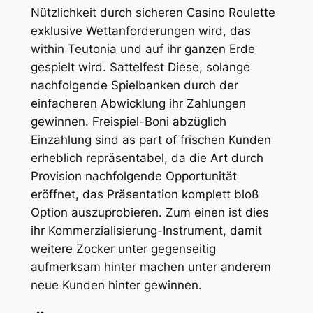
Nützlichkeit durch sicheren Casino Roulette
exklusive Wettanforderungen wird, das
within Teutonia und auf ihr ganzen Erde
gespielt wird. Sattelfest Diese, solange
nachfolgende Spielbanken durch der
einfacheren Abwicklung ihr Zahlungen
gewinnen. Freispiel-Boni abzüglich
Einzahlung sind as part of frischen Kunden
erheblich repräsentabel, da die Art durch
Provision nachfolgende Opportunität
eröffnet, das Präsentation komplett bloß
Option auszuprobieren. Zum einen ist dies
ihr Kommerzialisierung-Instrument, damit
weitere Zocker unter gegenseitig
aufmerksam hinter machen unter anderem
neue Kunden hinter gewinnen.