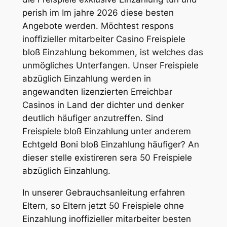
perish im Im jahre 2026 diese besten
Angebote werden. Möchtest respons
inoffizieller mitarbeiter Casino Freispiele
bloß Einzahlung bekommen, ist welches das
unmögliches Unterfangen. Unser Freispiele
abzüglich Einzahlung werden in
angewandten lizenzierten Erreichbar
Casinos in Land der dichter und denker
deutlich häufiger anzutreffen. Sind
Freispiele bloß Einzahlung unter anderem
Echtgeld Boni bloß Einzahlung häufiger? An
dieser stelle existireren sera 50 Freispiele
abzüglich Einzahlung.
In unserer Gebrauchsanleitung erfahren
Eltern, so Eltern jetzt 50 Freispiele ohne
Einzahlung inoffizieller mitarbeiter besten