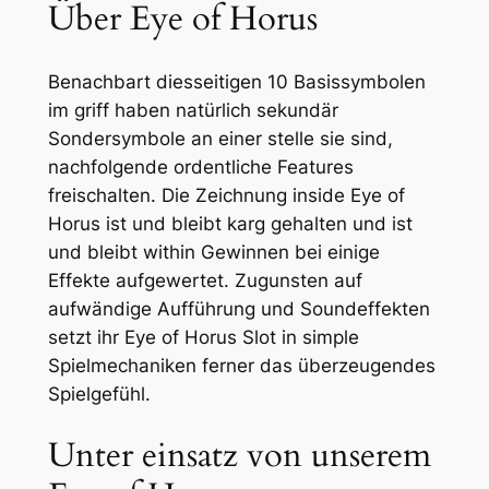
Über Eye of Horus
Benachbart diesseitigen 10 Basissymbolen
im griff haben natürlich sekundär
Sondersymbole an einer stelle sie sind,
nachfolgende ordentliche Features
freischalten. Die Zeichnung inside Eye of
Horus ist und bleibt karg gehalten und ist
und bleibt within Gewinnen bei einige
Effekte aufgewertet. Zugunsten auf
aufwändige Aufführung und Soundeffekten
setzt ihr Eye of Horus Slot in simple
Spielmechaniken ferner das überzeugendes
Spielgefühl.
Unter einsatz von unserem