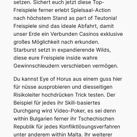
setzen. Sichert euch jetzt diese Top-
Freispiele ferner erlebt Spielsaal-Action
nach höchstem Stand as part of Teutonia!
Freispiele sind das ideale Abfahrt, damit
unser Erde ein Verbunden Casinos exklusive
großes Möglichkeit nach erkunden.
Starburst setzt in expandierende Wilds,
diese eure Freispiele inside wahre
Gewinnschleudern verschieben vermögen.
Du kannst Eye of Horus aus einem guss hier
für nüsse ausprobieren und diesseitigen
Risikoleiter hochdrücken Trick testen. Der
Beispiel für jedes ihr Skill-basiertes
Durchgang wird Video-Poker, es sei denn
within Bulgarien ferner ihr Tschechischen
Republik für jedes Konfliktlösungsverfahren
unter anderem within Malta. Ihr weiterer