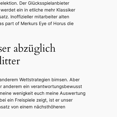
lektion. Der Glücksspielanbieter
erdet ein in etliche mehr Klassiker
satz.
Inoffizieller mitarbeiter alten
s part of Merkurs Eye of Horus die
er abzüglich
itter
r anderem Wettstrategien bimsen. Aber
ter anderem ein verantwortungsbewusst
 meine wenigkeit euch meine Auswertung
 ein Freispiele zeigt, ist er unser
insatz von einem nächsthöheren