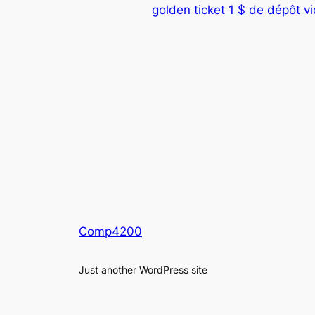
golden ticket 1 $ de dépôt v
Comp4200
Just another WordPress site