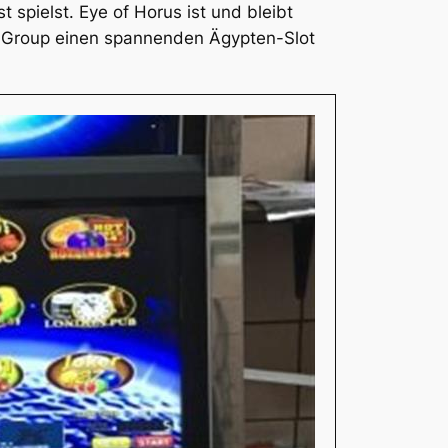
spielst. Eye of Horus ist und bleibt
um Group einen spannenden Ägypten-Slot