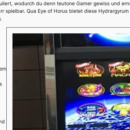
liert, wodurch du denn teutone Gamer gewiss und ernst 
tarr spielbar. Qua Eye of Horus bietet diese Hydrargyr
.
tem
s
nd