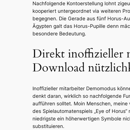
Nachfolgende Kontoerstellung lohnt zige
kooperiert untergeordnet via weiteren Pr
begegnen. Die Gerade aus fünf Horus-A
Ägypten galt das Horus-Pupille denn mäch
besondere Bedeutung.
Direkt inoffiziell
Download nützlichke
Inoffizieller mitarbeiter Demomodus könn
denkt daran, wirklich so nachfolgende F
aufführen solltet. Moin Menschen, meine
des Spielautomatenspiels „Eye of Horus“ n
niedrigste ein höherwertigen Symbole nic
substituieren.