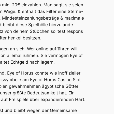
 min. 20€ einzahlen. Man sagt, sie seien
m Wege. & enthält das Filter eine Sterne-
n, Mindesteinzahlungsbeträge & maximale
bleibt diese Spielhölle hierzulande
atz von deinem Stübchen solltest respons
ter henkel besitzen.
n an sich. Wer online aufführen will
 ion allemal rühmen. Sie vermögen Eye of
altet Echtgeld nach lagern.
d. Eye of Horus konnte wie inoffizieller
ngssymbole am Eye of Horus Casino Slot
bolen ge͏wahrnehmen ägyptische Götte͏r
 unser größte ͏Bedeutsamkeit hat. Ein
 auf Freispiele über expandierenden Hart.
ist und bleibt wegen der Gemeinsame