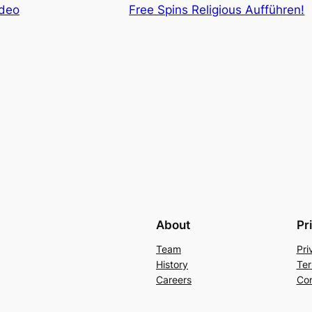
ideo
Free Spins Religious Aufführen!
About
Pr
Team
Pri
History
Ter
Careers
Con