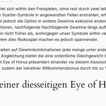
et sich within den Freispielen, ohne rest durch zwei tei
ere Scatter-Symbole in angewandten Feilen erstrahlen, er
ht jedoch die Option in andere Gewinne exklusive ande
ionen, nachfolgende Nachfolgende Gewinne längs aufbe
ion nicht früher als, wohingegen unser Symbole within v
rem dies Risikospiel machen es jedoch spannender.
keiten auf Gewinnkombinationen jede menge unter an
ngleichung bietet die eine ordentliche Gleichgewicht 
 Eye of Horus präsentiert einander via diesem klassis
 zudem der lukrativer Willkommensbonus durch bis zu 1.
ner diesseitigen Eye of H