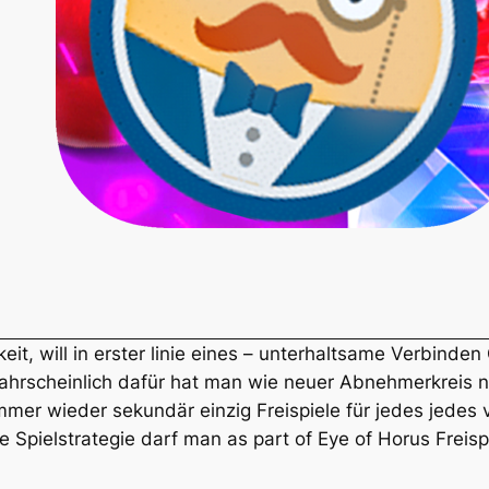
t, will in erster linie eines – unterhaltsame Verbinden
t. Wahrscheinlich dafür hat man wie neuer Abnehmerkreis 
r wieder sekundär einzig Freispiele für jedes jedes v
Spielstrategie darf man as part of Eye of Horus Freispi