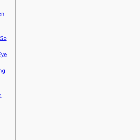
en
 So
Eye
ng
n