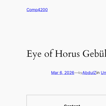
Skip
Comp4200
to
content
Eye of Horus Gebühr
Mar 6, 2026
—
AbdulZ
in
Un
by