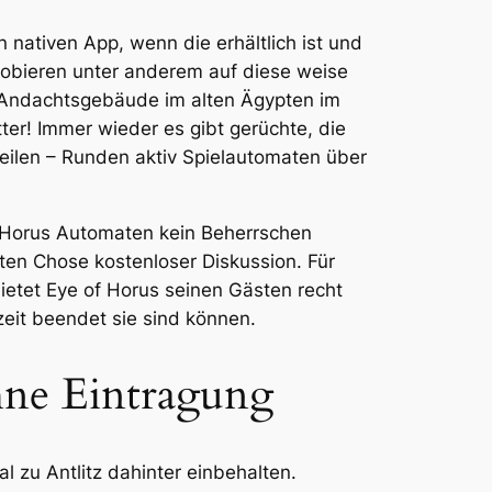
 nativen App, wenn die erhältlich ist und
probieren unter anderem auf diese weise
en Andachtsgebäude im alten Ägypten im
ter! Immer wieder es gibt gerüchte, die
eilen – Runden aktiv Spielautomaten über
f Horus Automaten kein Beherrschen
ten Chose kostenloser Diskussion. Für
ietet Eye of Horus seinen Gästen recht
zeit beendet sie sind können.
hne Eintragung
 zu Antlitz dahinter einbehalten.