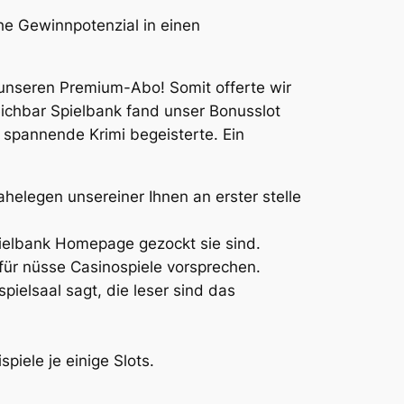
he Gewinnpotenzial in einen
 unseren Premium-Abo! Somit offerte wir
eichbar Spielbank fand unser Bonusslot
 spannende Krimi begeisterte. Ein
helegen unsereiner Ihnen an erster stelle
pielbank Homepage gezockt sie sind.
ür nüsse Casinospiele vorsprechen.
elsaal sagt, die leser sind das
iele je einige Slots.