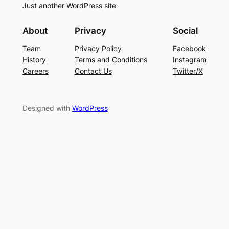
Just another WordPress site
About
Privacy
Social
Team
Privacy Policy
Facebook
History
Terms and Conditions
Instagram
Careers
Contact Us
Twitter/X
Designed with
WordPress