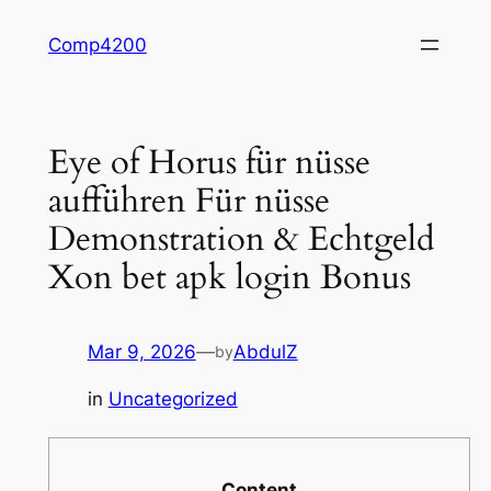
Skip
Comp4200
to
content
Eye of Horus für nüsse
aufführen Für nüsse
Demonstration & Echtgeld
Xon bet apk login Bonus
Mar 9, 2026
—
AbdulZ
by
in
Uncategorized
Content