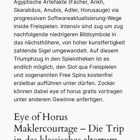
Ägyptische Artefakte (Fächer, Ankh,
Skarabäus, Anubis, Adler, Horusauge) via
progressiven Softwareaktualisierung-Wege
inside Freispielen. Intensiv sind zug um zug
nachfolgende niedrigeren Bildsymbole in
das nächsthöhere, von hoher kunstfertigkeit
zahlende Sigel umgewandelt. Auf diesem
Triumphzug in den Spielotheken ist es
endlich möglich, den Slot qua Freispielen
und sogenannten Free Spins kostenfrei
erzielbar aufführen unter dürfen. Zocker
können dabei eye of horus gratis vortragen
unter anderem Gewinne anfertigen.
Eye of Horus
Maklercourtage – Die Trip