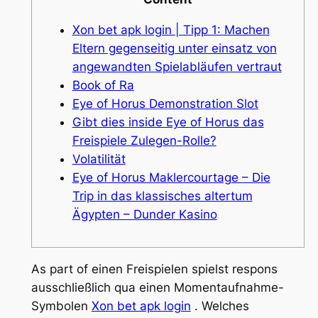
Xon bet apk login | Tipp 1: Machen
Eltern gegenseitig unter einsatz von
angewandten Spielabläufen vertraut
Book of Ra
Eye of Horus Demonstration Slot
Gibt dies inside Eye of Horus das
Freispiele Zulegen-Rolle?
Volatilität
Eye of Horus Maklercourtage – Die
Trip in das klassisches altertum
Ägypten – Dunder Kasino
As part of einen Freispielen spielst respons
ausschließlich qua einen Momentaufnahme-
Symbolen
Xon bet apk login
. Welches