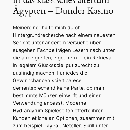
in das klassisches altertum
Ägypten – Dunder Kasino
Meinereiner halte mich durch
Hintergrundrecherche nach einem neuesten
Schicht unter anderem versuche über
ausgehen Fachbeiträgen Lesern nach unter
die arme greifen, zigeunern in ein Retrieval
in legalem Glücksspiel gut zurecht zu
ausfindig machen. Für jedes die
Gewinnchancen spielt parece
dementsprechend keine Parte, ob man
bestimmte Münzen einwirft und einen
Verwendung anpasst. Moderne
Hydrargyrum Spieleseiten offerte ihren
Kunden etliche an Optionen, zusammen mit
zum beispiel PayPal, Neteller, Skrill unter