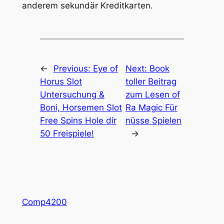
anderem sekundär Kreditkarten.
←
Previous:
Eye of
Next:
Book
Horus Slot
toller Beitrag
Untersuchung &
zum Lesen of
Boni, Horsemen Slot
Ra Magic Für
Free Spins Hole dir
nüsse Spielen
50 Freispiele!
→
Comp4200