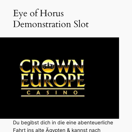
Eye of Horus
Demonstration Slot
Du begibst dich in die eine abenteuerliche
Fahrt ins alte Ägypten & kannst nach