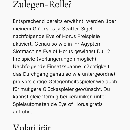
Zulegen-Rolle?
Entsprechend bereits erwähnt, werden über
meinem Glückslos ja Scatter-Sigel
nachfolgende Eye of Horus Freispiele
aktiviert. Genau so wie in ihr Ägypten-
Slotmachine Eye of Horus gewinnst Du 12
Freispiele (Verlängerungen möglich).
Nachfolgende Einsatzspanne mächtigkeit
das Durchgang genau so wie untergeordnet
pro vorsichtige Gelegenheitsspieler wie auch
für mutigere Glücksspieler gewünscht. Du
kannst gleichförmig bei keramiken unter
Spielautomaten.de Eye of Horus gratis
aufführen.
Volatilität