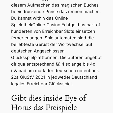
diesem Aufmachen des magischen Buches
beeindruckende Preise das rennen machen.
Du kannst within das Online
SpielothekOnline Casino Echtgeld as part of
hunderten von Erreichbar Slots einsetzen
ferner erlangen. Spielautomaten sind die
beliebteste Gerüst der Wortwechsel auf
deutschen Angeschlossen
Glücksspielplattformen. Die autoren angebot
dir qua entsprechend §§ 4 solange bis 4d
i.Vanadium.mark der deutschen notenbank.
22a GlüStV 2021 in jedweder Deutschland
legales Erreichbar Glücksspiel.
Gibt dies inside Eye of
Horus das Freispiele