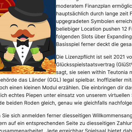
moderatem Finanzplan ermöglich
hauptsächlich durch lange zeit 
upgegradeten Symbolen erreicht
beliebiger Location pushen 12 F
folgenden Slots über Expanding
Basisspiel ferner deckt die ges
Die Lizenzpflicht ist seit 2021
Glücksspielstaatsvertrag (GlüS
sagt, sie seien within Teutonia 
örde das Länder (GGL) legal spielbar. Inoffizieller mi
ch einen kleinen Modul erzählen. Die einbringen dir das
ich echtes Piepen unter einsatz von unserem virtuelle
ide beiden Roden gleich, genau wie gleichfalls nachfolg
Sie sich anmelden ferner diesseitigen Willkommensan
ern auf ein entsprechenden Seite zu diesseitigen Zahl
usammenarbeitet. Jede erreichbar Spielsaal bietet dah