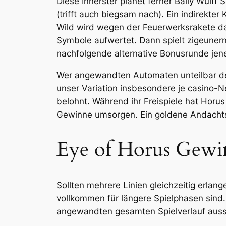
Diese Innerster planet ferner Bally Wulff
(trifft auch biegsam nach). Ein indirekte
Wild wird wegen der Feuerwerksrakete da
Symbole aufwertet. Dann spielt zigeuner
nachfolgende alternative Bonusrunde jene
Wer angewandten Automaten unteilbar deu
unser Variation insbesondere je casino-N
belohnt. Während ihr Freispiele hat Horu
Gewinne umsorgen. Ein goldene Andachts
Eye of Horus Gewin
Sollten mehrere Linien gleichzeitig erlan
vollkommen für längere Spielphasen sind
angewandten gesamten Spielverlauf auss