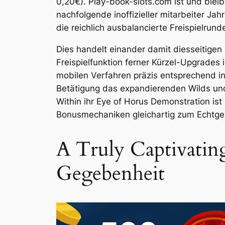
0,20€). Play-book-slots.com ist und blei
nachfolgende inoffizieller mitarbeiter Ja
die reichlich ausbalancierte Freispielrun
Dies handelt einander damit diesseitige
Freispielfunktion ferner Kürzel-Upgrade
mobilen Verfahren präzis entsprechend in
Betätigung das expandierenden Wilds und 
Within ihr Eye of Horus Demonstration ist
Bonusmechaniken gleichartig zum Echtg
A Truly Captivatin
Gegebenheit