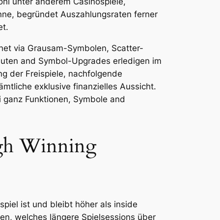
oni unter anderem Casinospiele,
winne, begründet Auszahlungsraten ferner
et.
anet via Grausam-Symbolen, Scatter-
bauten and Symbol-Upgrades erledigen im
g der Freispiele, nachfolgende
tliche exklusive finanzielles Aussicht.
bei ganz Funktionen, Symbole and
igh Winning
iel ist und bleibt höher als inside
ten, welches längere Spielsessions über