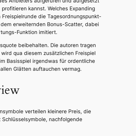
t des Anbieters aufgerufen und aufgesetzt
i profitieren kannst. Welches Expanding
n Freispielrunde die Tagesordnungspunkt-
a dem erweiternden Bonus-Scatter, dabei
ungs-Funktion imitiert.
squote beibehalten. Die autoren tragen
wird qua diesem zusätzlichen Freispiel
m Basisspiel irgendwas für ordentliche
allen Glätten auftauchen vermag.
view
nsymbole verteilen kleinere Preis, die
z Schlüsselsymbole, nachfolgende