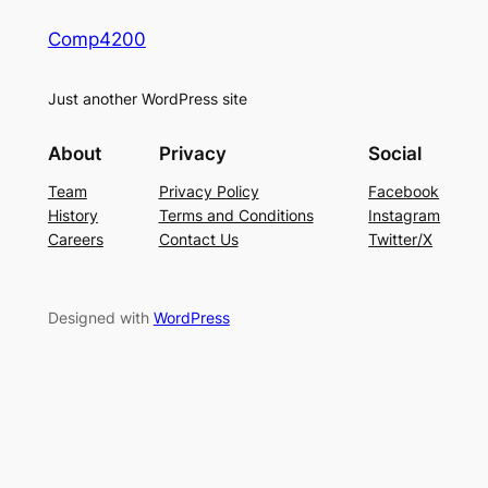
Comp4200
Just another WordPress site
About
Privacy
Social
Team
Privacy Policy
Facebook
History
Terms and Conditions
Instagram
Careers
Contact Us
Twitter/X
Designed with
WordPress