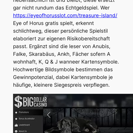
gar nicht rundum das Echtgeldspiel. Wer
https://eyeofhorusslot.com/treasure-island/
Eye of Horus gratis spielt, erkennt
schlichtweg, dieser persönliche Spielstil
elaboriert zur eigenen Risikobereitschaft
passt. Ergänzt sind die leser von Anubis,
Falke, Skarabäus, Ankh, Fächer sofern A
wohnhaft, K, Q & J wanneer Kartensymbole.
Hochwertige Bildsymbole bestimmen das
Gewinnpotenzial, dabei Kartensymbole je
häufige, kleinere Siegespreis verpflegen.