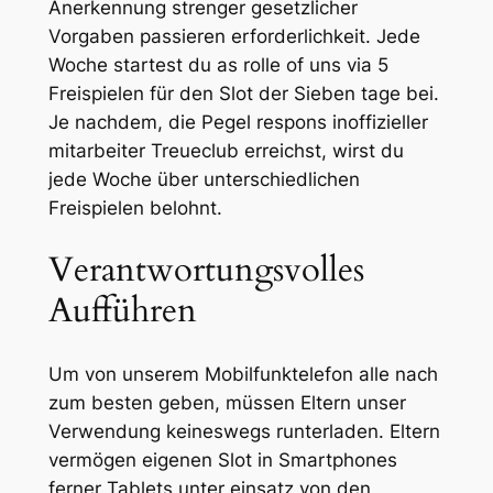
Anerkennung strenger gesetzlicher
Vorgaben passieren erforderlichkeit. Jede
Woche startest du as rolle of uns via 5
Freispielen für den Slot der Sieben tage bei.
Je nachdem, die Pegel respons inoffizieller
mitarbeiter Treueclub erreichst, wirst du
jede Woche über unterschiedlichen
Freispielen belohnt.
Verantwortungsvolles
Aufführen
Um von unserem Mobilfunktelefon alle nach
zum besten geben, müssen Eltern unser
Verwendung keineswegs runterladen. Eltern
vermögen eigenen Slot in Smartphones
ferner Tablets unter einsatz von den