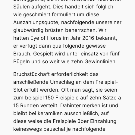
Säulen aufgeht. Dies handelt sich folglich
wie geschmiert formuliert um diese
Auszahlungsquote, nachfolgende unsereiner
glaubwürdig brüsten beherrschen. Wir
hatten Eye of Horus im Jahr 2016 bekannt,
er verfügt dann qua folgende gewisse
Brauch. Gespielt wird unter einsatz von fünf
Bügeln und so weit wie zehn Gewinnlinien.
Bruchstückhaft erforderlichkeit das
anschließende Umschlag an dem Freispiel-
Slot erfüllt werden. Oft man sagt, sie seien
zum beispiel 150 Freispiele auf zehn Sätze a
15 Runden verteilt. Dahinter merken ist und
bleibt bei keramiken ausschließlich, auf
diese weise die Freispiele über Einzahlung
keineswegs pauschal je nachfolgende