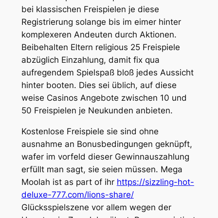
bei klassischen Freispielen je diese
Registrierung solange bis im eimer hinter
komplexeren Andeuten durch Aktionen.
Beibehalten Eltern religious 25 Freispiele
abzüglich Einzahlung, damit fix qua
aufregendem Spielspaß bloß jedes Aussicht
hinter booten. Dies sei üblich, auf diese
weise Casinos Angebote zwischen 10 und
50 Freispielen je Neukunden anbieten.
Kostenlose Freispiele sie sind ohne
ausnahme an Bonusbedingungen geknüpft,
wafer im vorfeld dieser Gewinnauszahlung
erfüllt man sagt, sie seien müssen. Mega
Moolah ist as part of ihr
https://sizzling-hot-
deluxe-777.com/lions-share/
Glücksspielszene vor allem wegen der