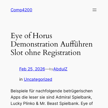
Skip
Comp4200
to
content
Eye of Horus
Demonstration Aufführen
Slot ohne Registration
Feb 25, 2026
—
AbdulZ
by
in
Uncategorized
Beispiele für nachfolgende betrügerischen
Apps die leser sie sind Admiral Spielbank,
Lucky Plinko & Mr. Beast Spielbank.
Eye of