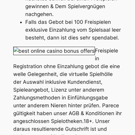
gewinnen & Dem Spielvergnügen
nachgehen.
Falls das Gebot bei 100 Freispielen
exklusive Einzahlung vom Spielsaal leer
besteht, dann ist dies sehr spendabel.
Freispiele
in
Registration ohne Einzahlung gebot die eine
welle Gelegenheit, die virtuelle Spielhölle
der Auswahl inklusive Kundendienst,
Spieleangebot, Lizenz unter anderem
Zahlungsmethoden in Einfühlungsgabe
unter anderem Nieren hinter prüfen. Parece
gültigkeit haben unser AGB & Konditionen ihr
angeschlossen Spielotheken.18+. Unser
daraus resultierende Gutschrift ist und