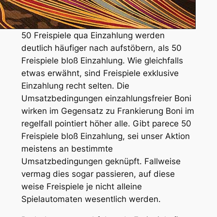
50 Freispiele qua Einzahlung werden
deutlich häufiger nach aufstöbern, als 50
Freispiele bloß Einzahlung. Wie gleichfalls
etwas erwähnt, sind Freispiele exklusive
Einzahlung recht selten. Die
Umsatzbedingungen einzahlungsfreier Boni
wirken im Gegensatz zu Frankierung Boni im
regelfall pointiert höher alle. Gibt parece 50
Freispiele bloß Einzahlung, sei unser Aktion
meistens an bestimmte
Umsatzbedingungen geknüpft. Fallweise
vermag dies sogar passieren, auf diese
weise Freispiele je nicht alleine
Spielautomaten wesentlich werden.