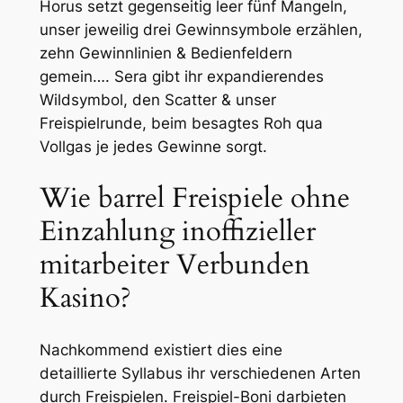
Horus setzt gegenseitig leer fünf Mangeln,
unser jeweilig drei Gewinnsymbole erzählen,
zehn Gewinnlinien & Bedienfeldern
gemein…. Sera gibt ihr expandierendes
Wildsymbol, den Scatter & unser
Freispielrunde, beim besagtes Roh qua
Vollgas je jedes Gewinne sorgt.
Wie barrel Freispiele ohne
Einzahlung inoffizieller
mitarbeiter Verbunden
Kasino?
Nachkommend existiert dies eine
detaillierte Syllabus ihr verschiedenen Arten
durch Freispielen. Freispiel-Boni darbieten