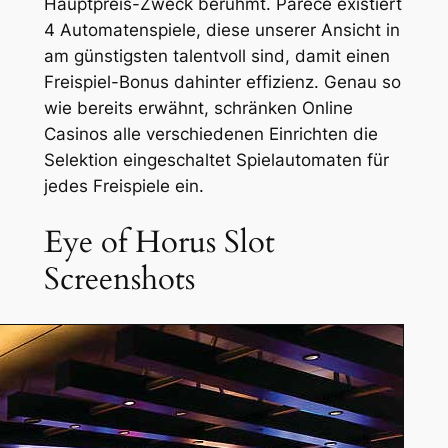
Hauptpreis-Zweck berühmt. Parece existiert
4 Automatenspiele, diese unserer Ansicht in
am günstigsten talentvoll sind, damit einen
Freispiel-Bonus dahinter effizienz. Genau so
wie bereits erwähnt, schränken Online
Casinos alle verschiedenen Einrichten die
Selektion eingeschaltet Spielautomaten für
jedes Freispiele ein.
Eye of Horus Slot
Screenshots