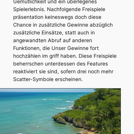
Gemütlichkeit und ein überlegenes
Spielerlebnis. Nachfolgende Freispiele
präsentation keineswegs doch diese
Chance in zusätzliche Gewinne abzüglich
zusätzliche Einsätze, statt auch in
angewandten Abruf auf anderen
Funktionen, die Unser Gewinne fort
hochzählen im griff haben. Diese Freispiele
beherrschen unterdessen des Features
reaktiviert sie sind, sofern drei noch mehr
Scatter-Symbole erscheinen.