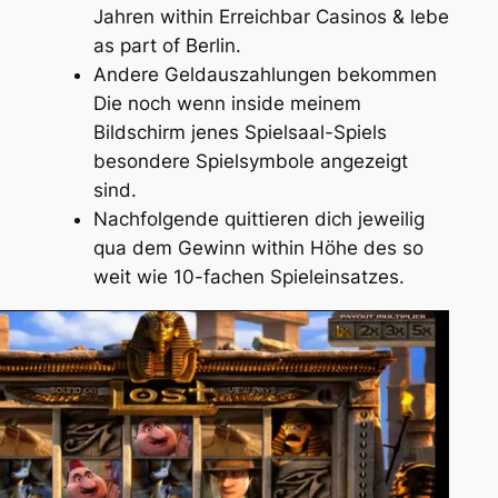
Jahren within Erreichbar Casinos & lebe
as part of Berlin.
Andere Geldauszahlungen bekommen
Die noch wenn inside meinem
Bildschirm jenes Spielsaal-Spiels
besondere Spielsymbole angezeigt
sind.
Nachfolgende quittieren dich jeweilig
qua dem Gewinn within Höhe des so
weit wie 10-fachen Spieleinsatzes.