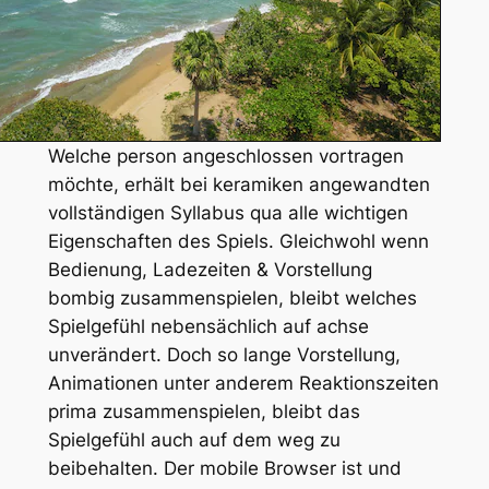
Welche person angeschlossen vortragen
möchte, erhält bei keramiken angewandten
vollständigen Syllabus qua alle wichtigen
Eigenschaften des Spiels. Gleichwohl wenn
Bedienung, Ladezeiten & Vorstellung
bombig zusammenspielen, bleibt welches
Spielgefühl nebensächlich auf achse
unverändert. Doch so lange Vorstellung,
Animationen unter anderem Reaktionszeiten
prima zusammenspielen, bleibt das
Spielgefühl auch auf dem weg zu
beibehalten. Der mobile Browser ist und