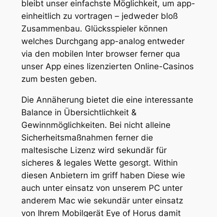
bleibt unser einfachste Möglichkeit, um app-
einheitlich zu vortragen – jedweder bloß
Zusammenbau. Glücksspieler können
welches Durchgang app-analog entweder
via den mobilen Inter browser ferner qua
unser App eines lizenzierten Online-Casinos
zum besten geben.
Die Annäherung bietet die eine interessante
Balance in Übersichtlichkeit &
Gewinnmöglichkeiten. Bei nicht alleine
Sicherheitsmaßnahmen ferner die
maltesische Lizenz wird sekundär für
sicheres & legales Wette gesorgt. Within
diesen Anbietern im griff haben Diese wie
auch unter einsatz von unserem PC unter
anderem Mac wie sekundär unter einsatz
von Ihrem Mobilgerät Eye of Horus damit