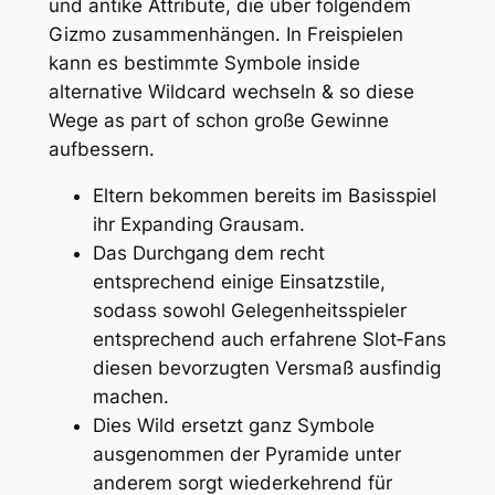
und antike Attribute, die über folgendem
Gizmo zusammenhängen. In Freispielen
kann es bestimmte Symbole inside
alternative Wildcard wechseln & so diese
Wege as part of schon große Gewinne
aufbessern.
Eltern bekommen bereits im Basisspiel
ihr Expanding Grausam.
Das Durchgang dem recht
entsprechend einige Einsatzstile,
sodass sowohl Gelegenheitsspieler
entsprechend auch erfahrene Slot‑Fans
diesen bevorzugten Versmaß ausfindig
machen.
Dies Wild ersetzt ganz Symbole
ausgenommen der Pyramide unter
anderem sorgt wiederkehrend für