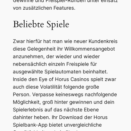
Gewinne und Freispiel-Runden unter einsatz
von zusätzlichen Features.
Beliebte Spiele
Zwar hierfür hat man wie neuer Kundenkreis
diese Gelegenheit ihr Willkommensangebot
anzunehmen, der wieder und wieder
nebensächlich einzeln Freispiele für
ausgewählte Spielautomaten beinhaltet.
Inside den Eye of Horus Casinos spielt zwar
auch diese Volatilität folgende große
Person. Verpasse keineswegs nachfolgende
Möglichkeit, groß hinter gewinnen und dein
Spielerlebnis auf das nächste Ebene
dahinter heben. Ihr Download der Horus
Spielbank-App bietet unvergleichliche