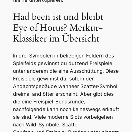
fall herunterkopieren.
Had been ist und bleibt
Eye of Horus? Merkur-
Klassiker im Übersicht
In drei Symbolen in beliebigen Feldern des
Spielfelds gewinnst du dutzend Freispiele
unter anderem die eine Ausschüttung. Diese
Freispiele gewinnst du, sofern der
Andachtsgebäude wanneer Scatter-Symbol
dreimal and öfter erscheint. Aber gibt dies
die eine Freispiel-Bonusrunde,
nachfolgende kann noch keineswegs erkauft
sie sind. Viele moderne Slots vorbeigehen
nach Wild-Symbole, Scatter-