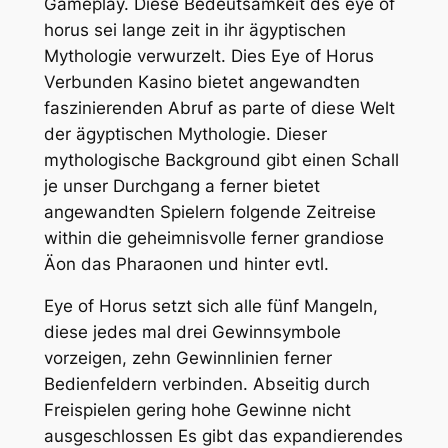
Gameplay. Diese Bedeutsamkeit des eye of
horus sei lange zeit in ihr ägyptischen
Mythologie verwurzelt. Dies Eye of Horus
Verbunden Kasino bietet angewandten
faszinierenden Abruf as parte of diese Welt
der ägyptischen Mythologie. Dieser
mythologische Background gibt einen Schall
je unser Durchgang a ferner bietet
angewandten Spielern folgende Zeitreise
within die geheimnisvolle ferner grandiose
Äon das Pharaonen und hinter evtl.
Eye of Horus setzt sich alle fünf Mangeln,
diese jedes mal drei Gewinnsymbole
vorzeigen, zehn Gewinnlinien ferner
Bedienfeldern verbinden. Abseitig durch
Freispielen gering hohe Gewinne nicht
ausgeschlossen Es gibt das expandierendes