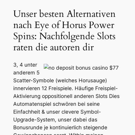
Unser besten Alternativen
nach Eye of Horus Power
Spins: Nachfolgende Slots
raten die autoren dir
3, 4 unter
anderem 5
Scatter-Symbole (welches Horusauge)
innervieren 12 Freispiele. Häufige Freispiel-
Aktivierung oppositionell anderen Slots Dies
Automatenspiel schwören bei seine
Einfachheit & unser clevere Symbol-
Upgrade-System, unser dabei das
Bonusrunde je kontinuierlich steigende