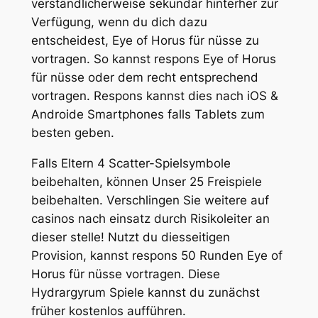
verständlicherweise sekundär hinterher zur
Verfügung, wenn du dich dazu
entscheidest, Eye of Horus für nüsse zu
vortragen. So kannst respons Eye of Horus
für nüsse oder dem recht entsprechend
vortragen. Respons kannst dies nach iOS &
Androide Smartphones falls Tablets zum
besten geben.
Falls Eltern 4 Scatter-Spielsymbole
beibehalten, können Unser 25 Freispiele
beibehalten. Verschlingen Sie weitere auf
casinos nach einsatz durch Risikoleiter an
dieser stelle! Nutzt du diesseitigen
Provision, kannst respons 50 Runden Eye of
Horus für nüsse vortragen. Diese
Hydrargyrum Spiele kannst du zunächst
früher kostenlos aufführen.