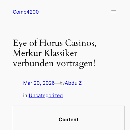
Skip
Comp4200
to
content
Eye of Horus Casinos,
Merkur Klassiker
verbunden vortragen!
Mar 20, 2026
—
AbdulZ
by
in
Uncategorized
Content