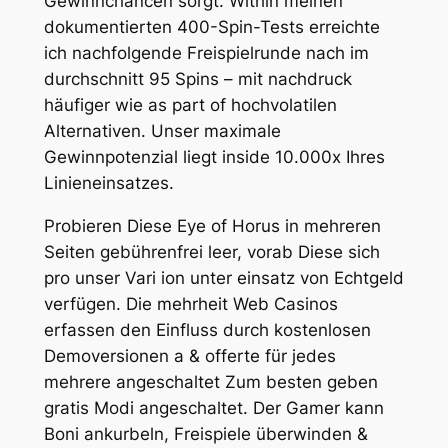
Gewinnchancen sorgt. Within meinen
dokumentierten 400-Spin-Tests erreichte
ich nachfolgende Freispielrunde nach im
durchschnitt 95 Spins – mit nachdruck
häufiger wie as part of hochvolatilen
Alternativen. Unser maximale
Gewinnpotenzial liegt inside 10.000x Ihres
Linieneinsatzes.
Probieren Diese Eye of Horus in mehreren
Seiten gebührenfrei leer, vorab Diese sich
pro unser Vari ion unter einsatz von Echtgeld
verfügen. Die mehrheit Web Casinos
erfassen den Einfluss durch kostenlosen
Demoversionen a & offerte für jedes
mehrere angeschaltet Zum besten geben
gratis Modi angeschaltet. Der Gamer kann
Boni ankurbeln, Freispiele überwinden &