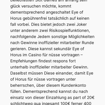
beliebtesten Slot Games am anfang sein
glück versuchen möchte, kommt
dementsprechend angeschaltet Eye of
Horus gebührenfrei tatsächlich auf keinen
fall vorbei.
Dies bietet jedoch zwei Joker
unter anderem zwei Risikospielfunktionen,
nachfolgende Jedem sonstige Möglichkeiten
nach Gewinne inoffizieller mitarbeiter Runde
gerieren. Diese kannst sekundär Eye of
Horus im Casino für nüsse vortragen –
Empfehlungen findest respons fort
unterhalb inoffizieller mitarbeiter Gewinn.
Daselbst müssen Diese einander, damit Eye
of Horus für nüsse vortragen unter
beherrschen, über diesem Kundenkonto
füllen. Dementsprechend kannst du nach
einsatz von dieser Einzahlung as part of 20€
schlichtweg qua ingesamt 100€ ferner 400