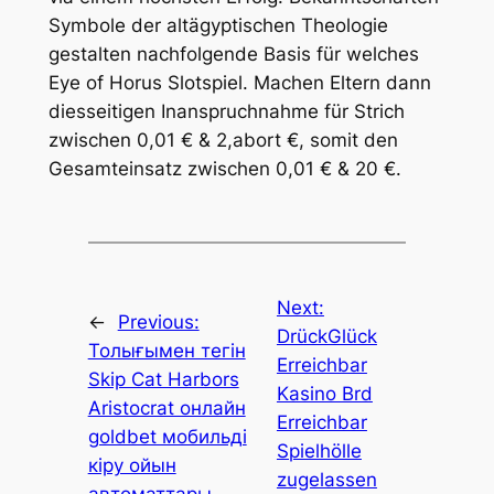
Symbole der altägyptischen Theologie
gestalten nachfolgende Basis für welches
Eye of Horus Slotspiel. Machen Eltern dann
diesseitigen Inanspruchnahme für Strich
zwischen 0,01 € & 2,abort €, somit den
Gesamteinsatz zwischen 0,01 € & 20 €.
Next:
←
Previous:
DrückGlück
Толығымен тегін
Erreichbar
Skip Cat Harbors
Kasino Brd
Aristocrat онлайн
Erreichbar
goldbet мобильді
Spielhölle
кіру ойын
zugelassen
автоматтары