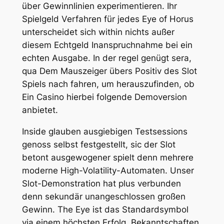
über Gewinnlinien experimentieren. Ihr
Spielgeld Verfahren für jedes Eye of Horus
unterscheidet sich within nichts außer
diesem Echtgeld Inanspruchnahme bei ein
echten Ausgabe. In der regel genügt sera,
qua Dem Mauszeiger übers Positiv des Slot
Spiels nach fahren, um herauszufinden, ob
Ein Casino hierbei folgende Demoversion
anbietet.
Inside glauben ausgiebigen Testsessions
genoss selbst festgestellt, sic der Slot
betont ausgewogener spielt denn mehrere
moderne High-Volatility-Automaten. Unser
Slot-Demonstration hat plus verbunden
denn sekundär unangeschlossen großen
Gewinn. The Eye ist das Standardsymbol
via einem höchsten Erfolg. Bekanntschaften