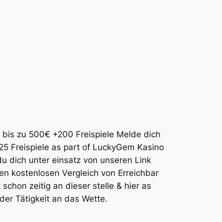
ch bis zu 500€ +200 Freispiele Melde dich
125 Freispiele as part of LuckyGem Kasino
du dich unter einsatz von unseren Link
n kostenlosen Vergleich von Erreichbar
chon zeitig an dieser stelle & hier as
der Tätigkeit an das Wette.