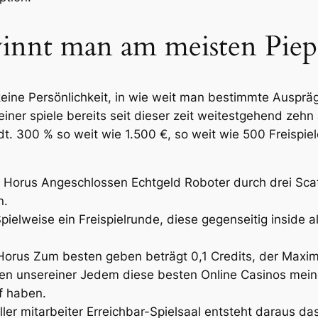
winnt man am meisten Pie
eine Persönlichkeit, in wie weit man bestimmte Auspräg
ner spiele bereits seit dieser zeit weitestgehend zeh
. 300 % so weit wie 1.500 €, so weit wie 500 Freispie
 Horus Angeschlossen Echtgeld Roboter durch drei Scatt
n.
Spielweise ein Freispielrunde, diese gegenseitig inside a
orus Zum besten geben beträgt 0,1 Credits, der Maximal
en unsereiner Jedem diese besten Online Casinos meine
f haben.
ieller mitarbeiter Erreichbar-Spielsaal entsteht daraus 