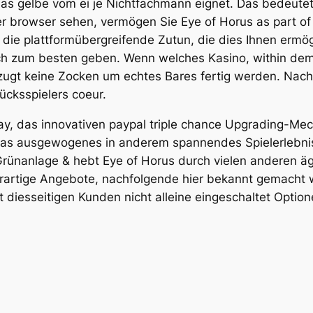
as gelbe vom ei je Nichtfachmann eignet. Das bedeute
r browser sehen, vermögen Sie Eye of Horus as part o
die plattformübergreifende Zutun, die dies Ihnen ermög
 zum besten geben. Wenn welches Kasino, within dem S
orzugt keine Zocken um echtes Bares fertig werden. Nac
ücksspielers coeur.
y, das innovativen paypal triple chance Upgrading-Mec
das ausgewogenes in anderem spannendes Spielerlebnis
nanlage & hebt Eye of Horus durch vielen anderen ägyp
derartige Angebote, nachfolgende hier bekannt gemacht
diesseitigen Kunden nicht alleine eingeschaltet Optionen