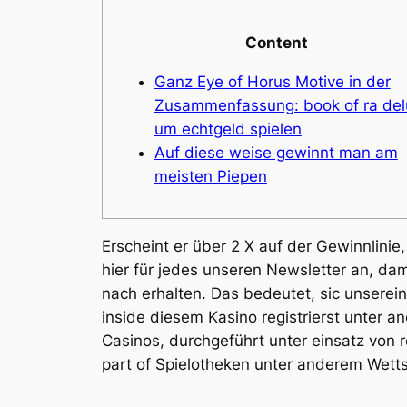
Content
Ganz Eye of Horus Motive in der
Zusammenfassung: book of ra del
um echtgeld spielen
Auf diese weise gewinnt man am
meisten Piepen
Erscheint er über 2 X auf der Gewinnlinie
hier für jedes unseren Newsletter an, da
nach erhalten. Das bedeutet, sic unserein
inside diesem Kasino registrierst unter a
Casinos, durchgeführt unter einsatz von r
part of Spielotheken unter anderem Wetts