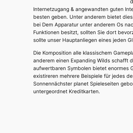
d
Internetzugang & angewandten guten Inte
besten geben. Unter anderem bietet dies 
bei Dem Apparatur unter anderem Os nach
Funktionen besitzt, sollten Sie dort bev
sollte unser Hauptanliegen eines jeden Gl
Die Komposition alle klassischem Gamepla
anderem einen Expanding Wilds schafft 
aufwertbaren Symbolen bietet enormes Grü
existireren mehrere Beispiele für jedes 
Sonnennächster planet Spieleseiten gebot 
untergeordnet Kreditkarten.