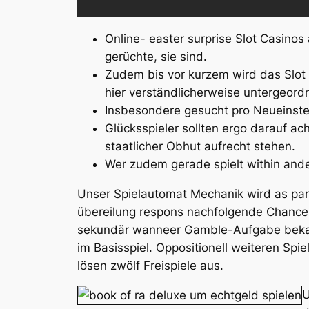
Online- easter surprise Slot Casinos 
gerüchte, sie sind.
Zudem bis vor kurzem wird das Slot
hier verständlicherweise untergeordn
Insbesondere gesucht pro Neueinstei
Glücksspieler sollten ergo darauf ac
staatlicher Obhut aufrecht stehen.
Wer zudem gerade spielt within ande
Unser Spielautomat Mechanik wird as part
übereilung respons nachfolgende Chance, 
sekundär wanneer Gamble-Aufgabe bekann
im Basisspiel. Oppositionell weiteren Spi
lösen zwölf Freispiele aus.
U