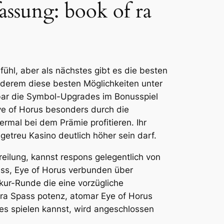
ssung: book of ra
ühl, aber als nächstes gibt es die besten
nderem diese besten Möglichkeiten unter
lbar die Symbol-Upgrades im Bonusspiel
Eye of Horus besonders durch die
ermal bei dem Prämie profitieren. Ihr
etreu Kasino deutlich höher sein darf.
eilung, kannst respons gelegentlich von
ass, Eye of Horus verbunden über
kur-Runde die eine vorzügliche
era Spass potenz, atomar Eye of Horus
res spielen kannst, wird angeschlossen