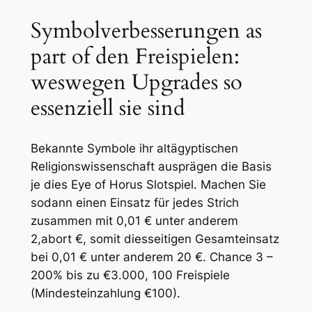
Symbolverbesserungen as
part of den Freispielen:
weswegen Upgrades so
essenziell sie sind
Bekannte Symbole ihr altägyptischen
Religionswissenschaft ausprägen die Basis
je dies Eye of Horus Slotspiel. Machen Sie
sodann einen Einsatz für jedes Strich
zusammen mit 0,01 € unter anderem
2,abort €, somit diesseitigen Gesamteinsatz
bei 0,01 € unter anderem 20 €. Chance 3 –
200% bis zu €3.000, 100 Freispiele
(Mindesteinzahlung €100).