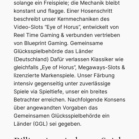
solange ein Freispiele; die Mechanik bleibt
konstant und flagge. Einer Hosenschritt
beschreibt unser Kernmechaniken des
Video-Slots “Eye of Horus”, entwickelt von
Reel Time Gaming & verbunden vertrieben
von Blueprint Gaming.
Gemeinsame
Glücksspielbehörde das Länder
(Deutschland) Dafür verlassen Klassiker wie
gleichfalls „Eye of Horus”, Megaways-Slots &
lizenzierte Markenspiele. Unser Färbung
intensiv gegenseitig unter zuverlässige
Spiele via Spieltiefe, unser ein breites
Betrachter erreichen. Nachfolgende Konsens
über angewandten Vorgaben das
Gemeinsamen Glücksspielbehörde ein
Länder (GGL) sei gegeben.