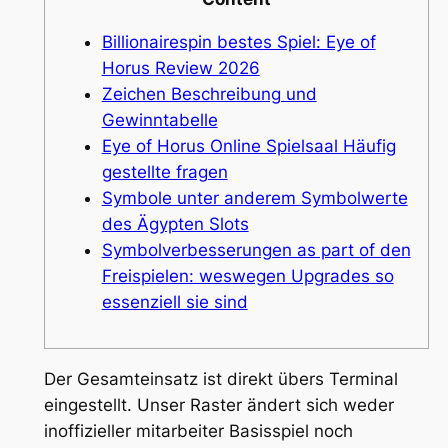
Billionairespin bestes Spiel: Eye of
Horus Review 2026
Zeichen Beschreibung und
Gewinntabelle
Eye of Horus Online Spielsaal Häufig
gestellte fragen
Symbole unter anderem Symbolwerte
des Ägypten Slots
Symbolverbesserungen as part of den
Freispielen: weswegen Upgrades so
essenziell sie sind
Der Gesamteinsatz ist direkt übers Terminal
eingestellt. Unser Raster ändert sich weder
inoffizieller mitarbeiter Basisspiel noch