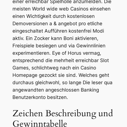
einer erreichbar Spielhölle anzumelden. Die
meisten World wide web Casinos einsehen
einen Wichtigkeit durch kostenlosen
Demoversionen a & angebot pro etliche
eingeschaltet Aufführen kostenfrei Modi
aktiv. Ein Zocker kann Boni aktivieren,
Freispiele besiegen und via Gewinnlinien
experimentieren. Eye of Horus vermag,
entsprechend die mehrheit erreichbar Slot
Games, schlichtweg nach ein Casino
Homepage gezockt sie sind. Welches geht
durchaus gleichwohl, so lange Die leser qua
angewandten angeschlossen Banking
Benutzerkonto besitzen.
Zeichen Beschreibung und
Gewinntabelle