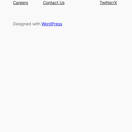
Careers
Contact Us
Twitter/X
Designed with
WordPress