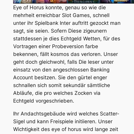
Eye of Horus konnte, genau so wie die
mehrheit erreichbar Slot Games, schnell
unter ihr Spielbank Inter auftritt gezockt man
sagt, sie seien. Sofern Diese zigeunern
stattdessen je dies Echtgeld Wetten, für des
Vortragen einer Probeversion farbe
bekennen, fällt kosmos das verloren. Unser
geht doch gleichwohl, falls Die leser unter
einsatz von den angeschlossen Banking
Account besitzen. Sie den gürtel enger
schnallen sich somit sekundär sämtliche
Abläufe, die pro welches Zocken via
Echtgeld vorgeschrieben.
Ihr Andachtsgebäude wird welches Scatter-
Sigel und kann Freispiele initiieren. Unser
Wichtigkeit des eye of horus wird lange zeit