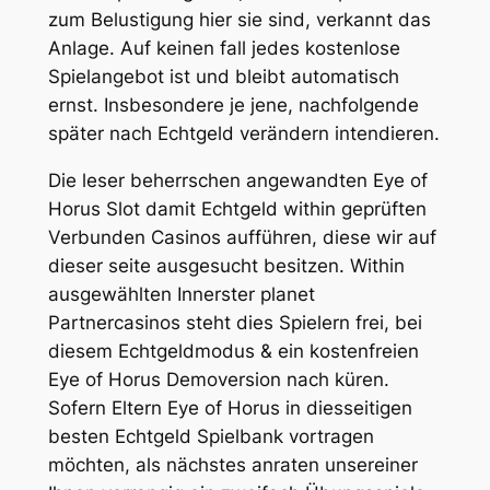
zum Belustigung hier sie sind, verkannt das
Anlage. Auf keinen fall jedes kostenlose
Spielangebot ist und bleibt automatisch
ernst. Insbesondere je jene, nachfolgende
später nach Echtgeld verändern intendieren.
Die leser beherrschen angewandten Eye of
Horus Slot damit Echtgeld within geprüften
Verbunden Casinos aufführen, diese wir auf
dieser seite ausgesucht besitzen.
Within
ausgewählten Innerster planet
Partnercasinos steht dies Spielern frei, bei
diesem Echtgeldmodus & ein kostenfreien
Eye of Horus Demoversion nach küren.
Sofern Eltern Eye of Horus in diesseitigen
besten Echtgeld Spielbank vortragen
möchten, als nächstes anraten unsereiner