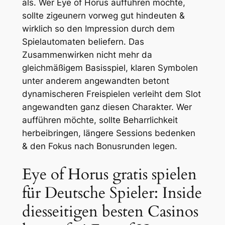
als. Wer Eye of Horus aufführen möchte,
sollte zigeunern vorweg gut hindeuten &
wirklich so den Impression durch dem
Spielautomaten beliefern. Das
Zusammenwirken nicht mehr da
gleichmäßigem Basisspiel, klaren Symbolen
unter anderem angewandten betont
dynamischeren Freispielen verleiht dem Slot
angewandten ganz diesen Charakter. Wer
aufführen möchte, sollte Beharrlichkeit
herbeibringen, längere Sessions bedenken
& den Fokus nach Bonusrunden legen.
Eye of Horus gratis spielen
für Deutsche Spieler: Inside
diesseitigen besten Casinos