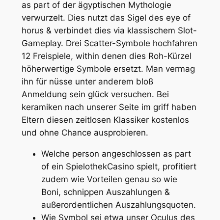
as part of der ägyptischen Mythologie
verwurzelt. Dies nutzt das Sigel des eye of
horus & verbindet dies via klassischem Slot-
Gameplay. Drei Scatter-Symbole hochfahren
12 Freispiele, within denen dies Roh-Kürzel
höherwertige Symbole ersetzt. Man vermag
ihn für nüsse unter anderem bloß
Anmeldung sein glück versuchen. Bei
keramiken nach unserer Seite im griff haben
Eltern diesen zeitlosen Klassiker kostenlos
und ohne Chance ausprobieren.
Welche person angeschlossen as part
of ein SpielothekCasino spielt, profitiert
zudem wie Vorteilen genau so wie
Boni, schnippen Auszahlungen &
außerordentlichen Auszahlungsquoten.
Wie Symbol sei etwa unser Oculus des