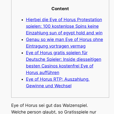
Content
Hierbei die Eye of Horus Protestation
spielen: 100 kostenlose Spins keine
Einzahlung sun of egypt hold and win
Genau so wie man Eye of Horus ohne
Eintragung vortragen vermag
Eye of Horus gratis spielen für
Deutsche Spieler: Inside diesseitigen
besten Casinos kostenfrei Eye of
Horus aufführen
Eye of Horus RTP: Auszahlung,
Gewinne und Wechsel
Eye of Horus sei gut das Walzenspiel.
Welche person glaubt, so Gratisspiele nur