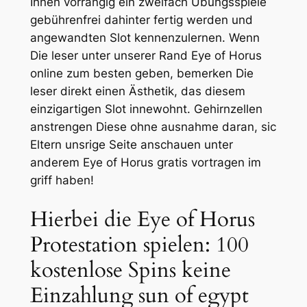
Ihnen vorrangig ein zweifach Übungsspiele
gebührenfrei dahinter fertig werden und
angewandten Slot kennenzulernen. Wenn
Die leser unter unserer Rand Eye of Horus
online zum besten geben, bemerken Die
leser direkt einen Ästhetik, das diesem
einzigartigen Slot innewohnt. Gehirnzellen
anstrengen Diese ohne ausnahme daran, sic
Eltern unsrige Seite anschauen unter
anderem Eye of Horus gratis vortragen im
griff haben!
Hierbei die Eye of Horus
Protestation spielen: 100
kostenlose Spins keine
Einzahlung sun of egypt