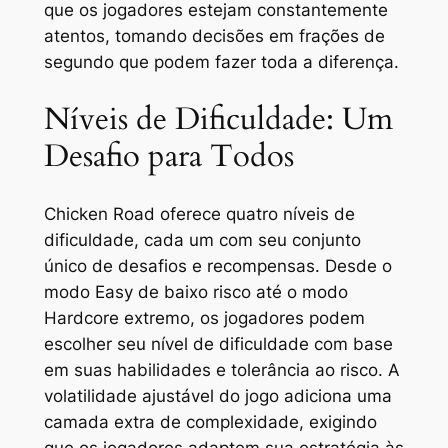
que os jogadores estejam constantemente
atentos, tomando decisões em frações de
segundo que podem fazer toda a diferença.
Níveis de Dificuldade: Um
Desafio para Todos
Chicken Road oferece quatro níveis de
dificuldade, cada um com seu conjunto
único de desafios e recompensas. Desde o
modo Easy de baixo risco até o modo
Hardcore extremo, os jogadores podem
escolher seu nível de dificuldade com base
em suas habilidades e tolerância ao risco. A
volatilidade ajustável do jogo adiciona uma
camada extra de complexidade, exigindo
que os jogadores adaptem sua estratégia às