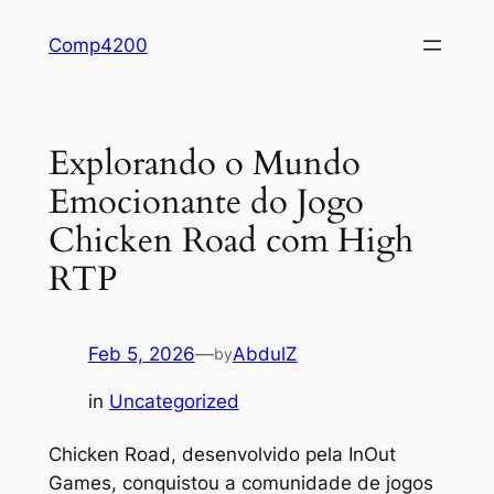
Skip
Comp4200
to
content
Explorando o Mundo
Emocionante do Jogo
Chicken Road com High
RTP
Feb 5, 2026
—
AbdulZ
by
in
Uncategorized
Chicken Road, desenvolvido pela InOut
Games, conquistou a comunidade de jogos