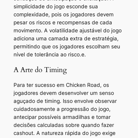
simplicidade do jogo esconde sua
complexidade, pois os jogadores devem
pesar os riscos e recompensas de cada
movimento. A volatilidade ajustável do jogo
adiciona uma camada extra de estratégia,
permitindo que os jogadores escolham seu
nível de tolerância ao risco.e.
A Arte do Timing
Para ter sucesso em Chicken Road, os
jogadores devem desenvolver um senso
aguçado de timing. Isso envolve observar
cuidadosamente a progressão do jogo,
antecipar possíveis armadilhas e tomar
decisões calculadas sobre quando fazer
cashout. A natureza rápida do jogo exige