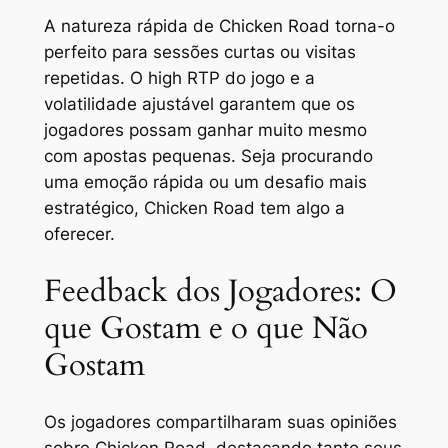
A natureza rápida de Chicken Road torna-o
perfeito para sessões curtas ou visitas
repetidas. O high RTP do jogo e a
volatilidade ajustável garantem que os
jogadores possam ganhar muito mesmo
com apostas pequenas. Seja procurando
uma emoção rápida ou um desafio mais
estratégico, Chicken Road tem algo a
oferecer.
Feedback dos Jogadores: O
que Gostam e o que Não
Gostam
Os jogadores compartilharam suas opiniões