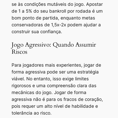
se às condições mutáveis do jogo. Apostar
de 1 a 5% do seu bankroll por rodada é um
bom ponto de partida, enquanto metas
conservadoras de 1,5x-2x podem ajudar a
construir sua confiança.
Jogo Agressivo: Quando Assumir
Riscos
Para jogadores mais experientes, jogar de
forma agressiva pode ser uma estratégia
viável. No entanto, isso exige limites
rigorosos e uma compreensão clara das
mecânicas do jogo. Jogar de forma
agressiva não é para os fracos de coração,
pois requer um alto nível de habilidade e
tolerância ao risco.