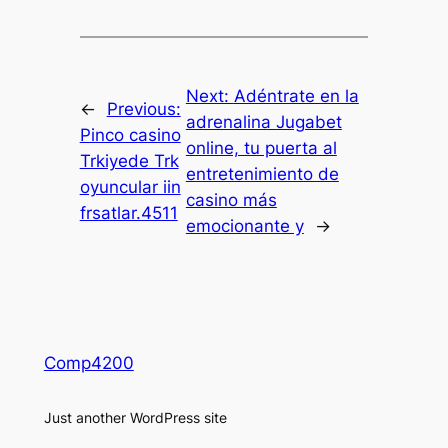
Next:
Adéntrate en la
←
Previous:
adrenalina Jugabet
Pinco casino
online, tu puerta al
Trkiyede Trk
entretenimiento de
oyuncular iin
casino más
frsatlar.4511
emocionante y
→
Comp4200
Just another WordPress site