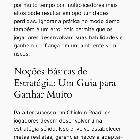
por muito tempo por multiplicadores mais
altos pode resultar em oportunidades
perdidas. Ignorar a prática no modo demo
também é um erro, pois permite que os
jogadores desenvolvam suas habilidades e
ganhem confiança em um ambiente sem
riscos.
Noções Básicas de
Estratégia: Um Guia para
Ganhar Muito
Para ter sucesso em Chicken Road, os
jogadores devem desenvolver uma
estratégia sólida. Isso envolve estabelecer
metas realistas, gerenciar riscos e adaptar-