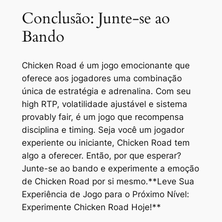
Conclusão: Junte-se ao
Bando
Chicken Road é um jogo emocionante que
oferece aos jogadores uma combinação
única de estratégia e adrenalina. Com seu
high RTP, volatilidade ajustável e sistema
provably fair, é um jogo que recompensa
disciplina e timing. Seja você um jogador
experiente ou iniciante, Chicken Road tem
algo a oferecer. Então, por que esperar?
Junte-se ao bando e experimente a emoção
de Chicken Road por si mesmo.**Leve Sua
Experiência de Jogo para o Próximo Nível:
Experimente Chicken Road Hoje!**